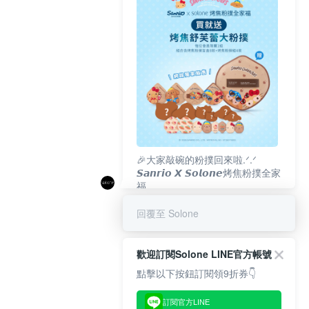
🎉大家敲碗的粉撲回來啦.ᐟ‪‪.ᐟ
𝙎𝙖𝙣𝙧𝙞𝙤 𝙓 𝙎𝙤𝙡𝙤𝙣𝙚烤焦粉撲全家
福
𝟴/𝟭𝟬(一)𝟭𝟮:𝟬𝟬 官網準時開賣⏰
回覆至 Solone
歡迎訂閱Solone LINE官方帳號
點擊以下按鈕訂閱領9折券👇
訂閱官方LINE