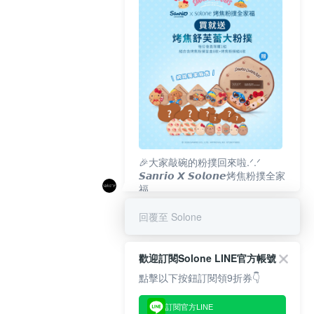
🎉大家敲碗的粉撲回來啦.ᐟ‪‪.ᐟ
𝙎𝙖𝙣𝙧𝙞𝙤 𝙓 𝙎𝙤𝙡𝙤𝙣𝙚烤焦粉撲全家
福
𝟴/𝟭𝟬(一)𝟭𝟮:𝟬𝟬 官網準時開賣⏰
回覆至 Solone
歡迎訂閱Solone LINE官方帳號
點擊以下按鈕訂閱領9折券👇
訂閱官方LINE