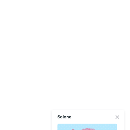
Solone