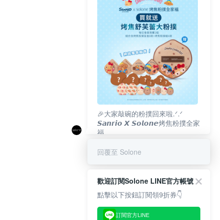
🎉大家敲碗的粉撲回來啦.ᐟ‪‪.ᐟ
𝙎𝙖𝙣𝙧𝙞𝙤 𝙓 𝙎𝙤𝙡𝙤𝙣𝙚烤焦粉撲全家
福
𝟴/𝟭𝟬(一)𝟭𝟮:𝟬𝟬 官網準時開賣⏰
回覆至 Solone
歡迎訂閱Solone LINE官方帳號
點擊以下按鈕訂閱領9折券👇
訂閱官方LINE