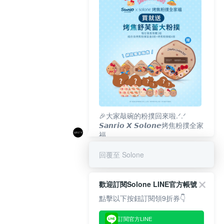
🎉大家敲碗的粉撲回來啦.ᐟ‪‪.ᐟ
𝙎𝙖𝙣𝙧𝙞𝙤 𝙓 𝙎𝙤𝙡𝙤𝙣𝙚烤焦粉撲全家
福
𝟴/𝟭𝟬(一)𝟭𝟮:𝟬𝟬 官網準時開賣⏰
回覆至 Solone
歡迎訂閱Solone LINE官方帳號
點擊以下按鈕訂閱領9折券👇
訂閱官方LINE