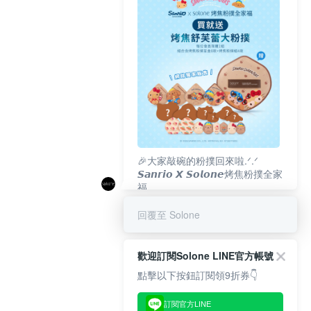
🎉大家敲碗的粉撲回來啦.ᐟ‪‪.ᐟ
𝙎𝙖𝙣𝙧𝙞𝙤 𝙓 𝙎𝙤𝙡𝙤𝙣𝙚烤焦粉撲全家
福
𝟴/𝟭𝟬(一)𝟭𝟮:𝟬𝟬 官網準時開賣⏰
回覆至 Solone
歡迎訂閱Solone LINE官方帳號
點擊以下按鈕訂閱領9折券👇
訂閱官方LINE