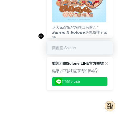
🎉大家敲碗的粉撲回來啦.ᐟ‪‪.ᐟ
𝙎𝙖𝙣𝙧𝙞𝙤 𝙓 𝙎𝙤𝙡𝙤𝙣𝙚烤焦粉撲全家
福
𝟴/𝟭𝟬(一)𝟭𝟮:𝟬𝟬 官網準時開賣⏰
回覆至 Solone
歡迎訂閱Solone LINE官方帳號
點擊以下按鈕訂閱領9折券👇
訂閱官方LINE