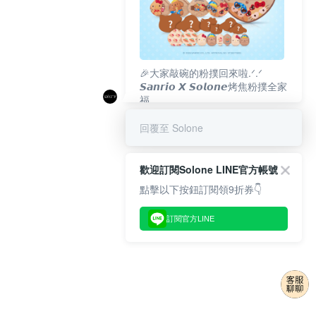
🎉大家敲碗的粉撲回來啦.ᐟ‪‪.ᐟ
𝙎𝙖𝙣𝙧𝙞𝙤 𝙓 𝙎𝙤𝙡𝙤𝙣𝙚烤焦粉撲全家
福
𝟴/𝟭𝟬(一)𝟭𝟮:𝟬𝟬 官網準時開賣⏰
回覆至 Solone
歡迎訂閱Solone LINE官方帳號
點擊以下按鈕訂閱領9折券👇
訂閱官方LINE