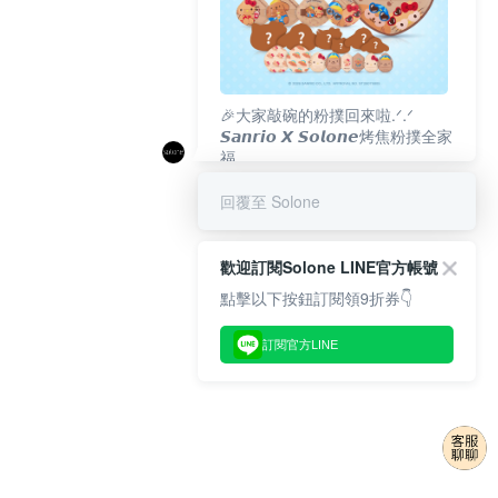
🎉大家敲碗的粉撲回來啦.ᐟ‪‪.ᐟ
𝙎𝙖𝙣𝙧𝙞𝙤 𝙓 𝙎𝙤𝙡𝙤𝙣𝙚烤焦粉撲全家
福
𝟴/𝟭𝟬(一)𝟭𝟮:𝟬𝟬 官網準時開賣⏰
回覆至 Solone
歡迎訂閱Solone LINE官方帳號
點擊以下按鈕訂閱領9折券👇
訂閱官方LINE