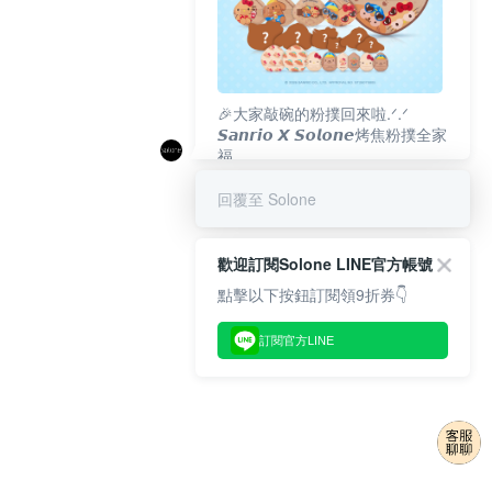
🎉大家敲碗的粉撲回來啦.ᐟ‪‪.ᐟ
𝙎𝙖𝙣𝙧𝙞𝙤 𝙓 𝙎𝙤𝙡𝙤𝙣𝙚烤焦粉撲全家
福
𝟴/𝟭𝟬(一)𝟭𝟮:𝟬𝟬 官網準時開賣⏰
回覆至 Solone
歡迎訂閱Solone LINE官方帳號
點擊以下按鈕訂閱領9折券👇
訂閱官方LINE