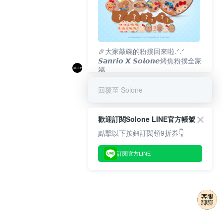
🎉大家敲碗的粉撲回來啦.ᐟ‪‪.ᐟ
𝙎𝙖𝙣𝙧𝙞𝙤 𝙓 𝙎𝙤𝙡𝙤𝙣𝙚烤焦粉撲全家
福
𝟴/𝟭𝟬(一)𝟭𝟮:𝟬𝟬 官網準時開賣⏰
回覆至 Solone
歡迎訂閱Solone LINE官方帳號
點擊以下按鈕訂閱領9折券👇
訂閱官方LINE