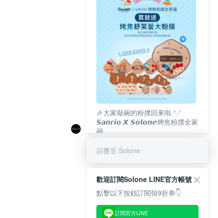
🎉大家敲碗的粉撲回來啦.ᐟ‪‪.ᐟ
𝙎𝙖𝙣𝙧𝙞𝙤 𝙓 𝙎𝙤𝙡𝙤𝙣𝙚烤焦粉撲全家
福
𝟴/𝟭𝟬(一)𝟭𝟮:𝟬𝟬 官網準時開賣⏰
回覆至 Solone
歡迎訂閱Solone LINE官方帳號
點擊以下按鈕訂閱領9折券👇
訂閱官方LINE