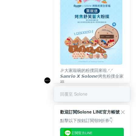
🎉大家敲碗的粉撲回來啦.ᐟ‪‪.ᐟ
𝙎𝙖𝙣𝙧𝙞𝙤 𝙓 𝙎𝙤𝙡𝙤𝙣𝙚烤焦粉撲全家
福
𝟴/𝟭𝟬(一)𝟭𝟮:𝟬𝟬 官網準時開賣⏰
回覆至 Solone
歡迎訂閱Solone LINE官方帳號
點擊以下按鈕訂閱領9折券👇
訂閱官方LINE