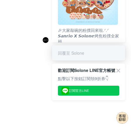
🎉大家敲碗的粉撲回來啦.ᐟ‪‪.ᐟ
𝙎𝙖𝙣𝙧𝙞𝙤 𝙓 𝙎𝙤𝙡𝙤𝙣𝙚烤焦粉撲全家
福
𝟴/𝟭𝟬(一)𝟭𝟮:𝟬𝟬 官網準時開賣⏰
回覆至 Solone
歡迎訂閱Solone LINE官方帳號
點擊以下按鈕訂閱領9折券👇
訂閱官方LINE