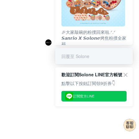
🎉大家敲碗的粉撲回來啦.ᐟ‪‪.ᐟ
𝙎𝙖𝙣𝙧𝙞𝙤 𝙓 𝙎𝙤𝙡𝙤𝙣𝙚烤焦粉撲全家
福
𝟴/𝟭𝟬(一)𝟭𝟮:𝟬𝟬 官網準時開賣⏰
回覆至 Solone
歡迎訂閱Solone LINE官方帳號
點擊以下按鈕訂閱領9折券👇
訂閱官方LINE