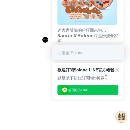
🎉大家敲碗的粉撲回來啦.ᐟ‪‪.ᐟ
𝙎𝙖𝙣𝙧𝙞𝙤 𝙓 𝙎𝙤𝙡𝙤𝙣𝙚烤焦粉撲全家
福
𝟴/𝟭𝟬(一)𝟭𝟮:𝟬𝟬 官網準時開賣⏰
回覆至 Solone
歡迎訂閱Solone LINE官方帳號
點擊以下按鈕訂閱領9折券👇
訂閱官方LINE