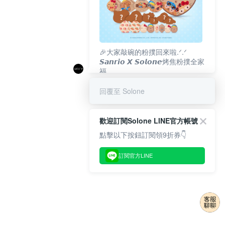
🎉大家敲碗的粉撲回來啦.ᐟ‪‪.ᐟ
𝙎𝙖𝙣𝙧𝙞𝙤 𝙓 𝙎𝙤𝙡𝙤𝙣𝙚烤焦粉撲全家
福
𝟴/𝟭𝟬(一)𝟭𝟮:𝟬𝟬 官網準時開賣⏰
回覆至 Solone
歡迎訂閱Solone LINE官方帳號
點擊以下按鈕訂閱領9折券👇
訂閱官方LINE