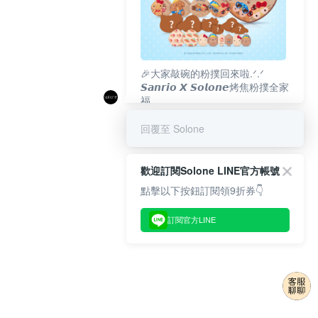
🎉大家敲碗的粉撲回來啦.ᐟ‪‪.ᐟ
𝙎𝙖𝙣𝙧𝙞𝙤 𝙓 𝙎𝙤𝙡𝙤𝙣𝙚烤焦粉撲全家
福
𝟴/𝟭𝟬(一)𝟭𝟮:𝟬𝟬 官網準時開賣⏰
回覆至 Solone
歡迎訂閱Solone LINE官方帳號
點擊以下按鈕訂閱領9折券👇
訂閱官方LINE