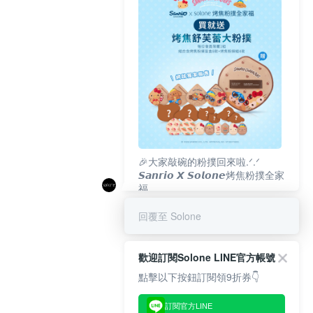
🎉大家敲碗的粉撲回來啦.ᐟ‪‪.ᐟ
𝙎𝙖𝙣𝙧𝙞𝙤 𝙓 𝙎𝙤𝙡𝙤𝙣𝙚烤焦粉撲全家
福
𝟴/𝟭𝟬(一)𝟭𝟮:𝟬𝟬 官網準時開賣⏰
回覆至 Solone
歡迎訂閱Solone LINE官方帳號
點擊以下按鈕訂閱領9折券👇
訂閱官方LINE