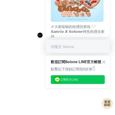
🎉大家敲碗的粉撲回來啦.ᐟ‪‪.ᐟ
𝙎𝙖𝙣𝙧𝙞𝙤 𝙓 𝙎𝙤𝙡𝙤𝙣𝙚烤焦粉撲全家
福
𝟴/𝟭𝟬(一)𝟭𝟮:𝟬𝟬 官網準時開賣⏰
回覆至 Solone
歡迎訂閱Solone LINE官方帳號
點擊以下按鈕訂閱領9折券👇
訂閱官方LINE