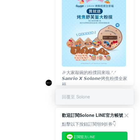
🎉大家敲碗的粉撲回來啦.ᐟ‪‪.ᐟ
𝙎𝙖𝙣𝙧𝙞𝙤 𝙓 𝙎𝙤𝙡𝙤𝙣𝙚烤焦粉撲全家
福
𝟴/𝟭𝟬(一)𝟭𝟮:𝟬𝟬 官網準時開賣⏰
回覆至 Solone
歡迎訂閱Solone LINE官方帳號
點擊以下按鈕訂閱領9折券👇
訂閱官方LINE