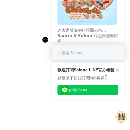
🎉大家敲碗的粉撲回來啦.ᐟ‪‪.ᐟ
𝙎𝙖𝙣𝙧𝙞𝙤 𝙓 𝙎𝙤𝙡𝙤𝙣𝙚烤焦粉撲全家
福
𝟴/𝟭𝟬(一)𝟭𝟮:𝟬𝟬 官網準時開賣⏰
回覆至 Solone
歡迎訂閱Solone LINE官方帳號
點擊以下按鈕訂閱領9折券👇
訂閱官方LINE