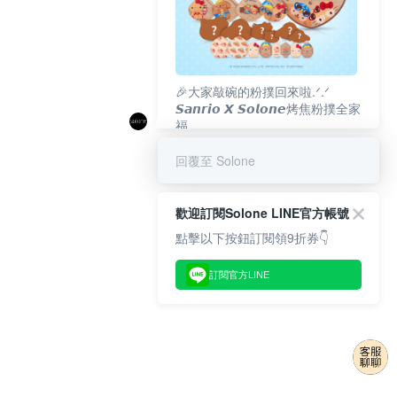
🎉大家敲碗的粉撲回來啦.ᐟ‪‪.ᐟ
𝙎𝙖𝙣𝙧𝙞𝙤 𝙓 𝙎𝙤𝙡𝙤𝙣𝙚烤焦粉撲全家
福
𝟴/𝟭𝟬(一)𝟭𝟮:𝟬𝟬 官網準時開賣⏰
回覆至 Solone
歡迎訂閱Solone LINE官方帳號
點擊以下按鈕訂閱領9折券👇
訂閱官方LINE