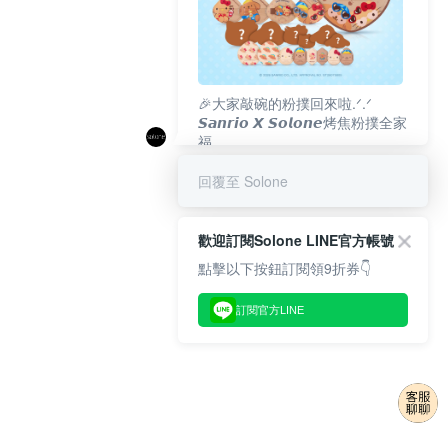
🎉大家敲碗的粉撲回來啦.ᐟ‪‪.ᐟ
𝙎𝙖𝙣𝙧𝙞𝙤 𝙓 𝙎𝙤𝙡𝙤𝙣𝙚烤焦粉撲全家
福
𝟴/𝟭𝟬(一)𝟭𝟮:𝟬𝟬 官網準時開賣⏰
回覆至 Solone
歡迎訂閱Solone LINE官方帳號
點擊以下按鈕訂閱領9折券👇
訂閱官方LINE