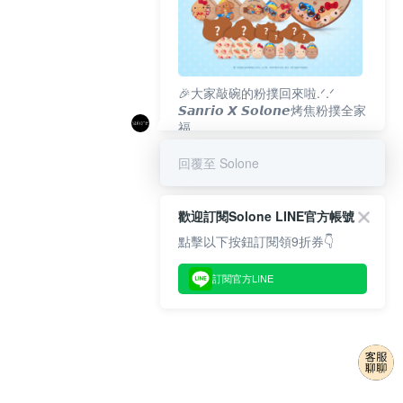
🎉大家敲碗的粉撲回來啦.ᐟ‪‪.ᐟ
𝙎𝙖𝙣𝙧𝙞𝙤 𝙓 𝙎𝙤𝙡𝙤𝙣𝙚烤焦粉撲全家
福
𝟴/𝟭𝟬(一)𝟭𝟮:𝟬𝟬 官網準時開賣⏰
回覆至 Solone
歡迎訂閱Solone LINE官方帳號
點擊以下按鈕訂閱領9折券👇
訂閱官方LINE