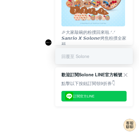
🎉大家敲碗的粉撲回來啦.ᐟ‪‪.ᐟ
𝙎𝙖𝙣𝙧𝙞𝙤 𝙓 𝙎𝙤𝙡𝙤𝙣𝙚烤焦粉撲全家
福
𝟴/𝟭𝟬(一)𝟭𝟮:𝟬𝟬 官網準時開賣⏰
回覆至 Solone
歡迎訂閱Solone LINE官方帳號
點擊以下按鈕訂閱領9折券👇
訂閱官方LINE