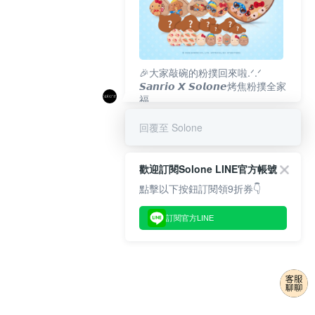
🎉大家敲碗的粉撲回來啦.ᐟ‪‪.ᐟ
𝙎𝙖𝙣𝙧𝙞𝙤 𝙓 𝙎𝙤𝙡𝙤𝙣𝙚烤焦粉撲全家
福
𝟴/𝟭𝟬(一)𝟭𝟮:𝟬𝟬 官網準時開賣⏰
回覆至 Solone
歡迎訂閱Solone LINE官方帳號
點擊以下按鈕訂閱領9折券👇
訂閱官方LINE