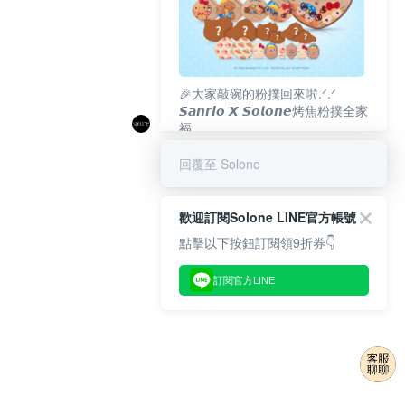
🎉大家敲碗的粉撲回來啦.ᐟ‪‪.ᐟ
𝙎𝙖𝙣𝙧𝙞𝙤 𝙓 𝙎𝙤𝙡𝙤𝙣𝙚烤焦粉撲全家
福
𝟴/𝟭𝟬(一)𝟭𝟮:𝟬𝟬 官網準時開賣⏰
回覆至 Solone
歡迎訂閱Solone LINE官方帳號
點擊以下按鈕訂閱領9折券👇
訂閱官方LINE