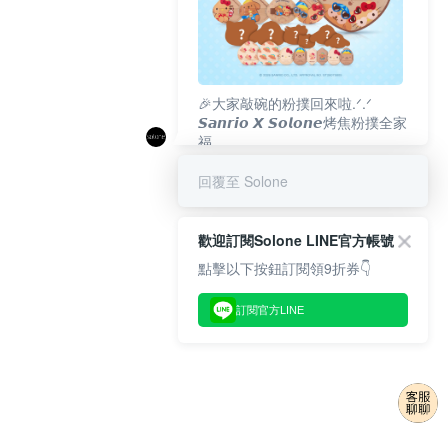
🎉大家敲碗的粉撲回來啦.ᐟ‪‪.ᐟ
𝙎𝙖𝙣𝙧𝙞𝙤 𝙓 𝙎𝙤𝙡𝙤𝙣𝙚烤焦粉撲全家
福
𝟴/𝟭𝟬(一)𝟭𝟮:𝟬𝟬 官網準時開賣⏰
回覆至 Solone
歡迎訂閱Solone LINE官方帳號
點擊以下按鈕訂閱領9折券👇
訂閱官方LINE