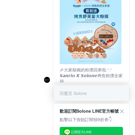
🎉大家敲碗的粉撲回來啦.ᐟ‪‪.ᐟ
𝙎𝙖𝙣𝙧𝙞𝙤 𝙓 𝙎𝙤𝙡𝙤𝙣𝙚烤焦粉撲全家
福
𝟴/𝟭𝟬(一)𝟭𝟮:𝟬𝟬 官網準時開賣⏰
回覆至 Solone
歡迎訂閱Solone LINE官方帳號
點擊以下按鈕訂閱領9折券👇
訂閱官方LINE