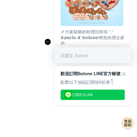
🎉大家敲碗的粉撲回來啦.ᐟ‪‪.ᐟ
𝙎𝙖𝙣𝙧𝙞𝙤 𝙓 𝙎𝙤𝙡𝙤𝙣𝙚烤焦粉撲全家
福
𝟴/𝟭𝟬(一)𝟭𝟮:𝟬𝟬 官網準時開賣⏰
回覆至 Solone
歡迎訂閱Solone LINE官方帳號
點擊以下按鈕訂閱領9折券👇
訂閱官方LINE