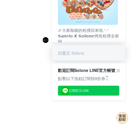
🎉大家敲碗的粉撲回來啦.ᐟ‪‪.ᐟ
𝙎𝙖𝙣𝙧𝙞𝙤 𝙓 𝙎𝙤𝙡𝙤𝙣𝙚烤焦粉撲全家
福
𝟴/𝟭𝟬(一)𝟭𝟮:𝟬𝟬 官網準時開賣⏰
回覆至 Solone
歡迎訂閱Solone LINE官方帳號
點擊以下按鈕訂閱領9折券👇
訂閱官方LINE