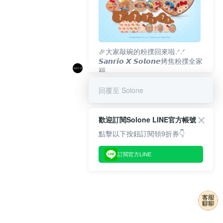
🎉大家敲碗的粉撲回來啦.ᐟ‪‪.ᐟ
𝙎𝙖𝙣𝙧𝙞𝙤 𝙓 𝙎𝙤𝙡𝙤𝙣𝙚烤焦粉撲全家
福
𝟴/𝟭𝟬(一)𝟭𝟮:𝟬𝟬 官網準時開賣⏰
回覆至 Solone
歡迎訂閱Solone LINE官方帳號
點擊以下按鈕訂閱領9折券👇
訂閱官方LINE