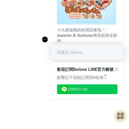
🎉大家敲碗的粉撲回來啦.ᐟ‪‪.ᐟ
𝙎𝙖𝙣𝙧𝙞𝙤 𝙓 𝙎𝙤𝙡𝙤𝙣𝙚烤焦粉撲全家
福
𝟴/𝟭𝟬(一)𝟭𝟮:𝟬𝟬 官網準時開賣⏰
回覆至 Solone
歡迎訂閱Solone LINE官方帳號
點擊以下按鈕訂閱領9折券👇
訂閱官方LINE