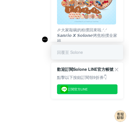
🎉大家敲碗的粉撲回來啦.ᐟ‪‪.ᐟ
𝙎𝙖𝙣𝙧𝙞𝙤 𝙓 𝙎𝙤𝙡𝙤𝙣𝙚烤焦粉撲全家
福
𝟴/𝟭𝟬(一)𝟭𝟮:𝟬𝟬 官網準時開賣⏰
回覆至 Solone
歡迎訂閱Solone LINE官方帳號
點擊以下按鈕訂閱領9折券👇
訂閱官方LINE