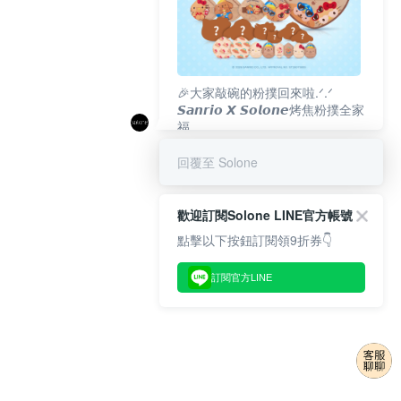
🎉大家敲碗的粉撲回來啦.ᐟ‪‪.ᐟ
𝙎𝙖𝙣𝙧𝙞𝙤 𝙓 𝙎𝙤𝙡𝙤𝙣𝙚烤焦粉撲全家
福
𝟴/𝟭𝟬(一)𝟭𝟮:𝟬𝟬 官網準時開賣⏰
回覆至 Solone
歡迎訂閱Solone LINE官方帳號
點擊以下按鈕訂閱領9折券👇
訂閱官方LINE