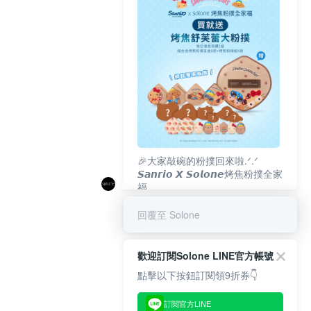
🎉大家敲碗的粉撲回來啦.ᐟ‪‪.ᐟ
𝙎𝙖𝙣𝙧𝙞𝙤 𝙓 𝙎𝙤𝙡𝙤𝙣𝙚烤焦粉撲全家
福
𝟴/𝟭𝟬(一)𝟭𝟮:𝟬𝟬 官網準時開賣⏰
回覆至 Solone
歡迎訂閱Solone LINE官方帳號
點擊以下按鈕訂閱領9折券👇
訂閱官方LINE