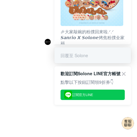
🎉大家敲碗的粉撲回來啦.ᐟ‪‪.ᐟ
𝙎𝙖𝙣𝙧𝙞𝙤 𝙓 𝙎𝙤𝙡𝙤𝙣𝙚烤焦粉撲全家
福
𝟴/𝟭𝟬(一)𝟭𝟮:𝟬𝟬 官網準時開賣⏰
回覆至 Solone
歡迎訂閱Solone LINE官方帳號
點擊以下按鈕訂閱領9折券👇
訂閱官方LINE