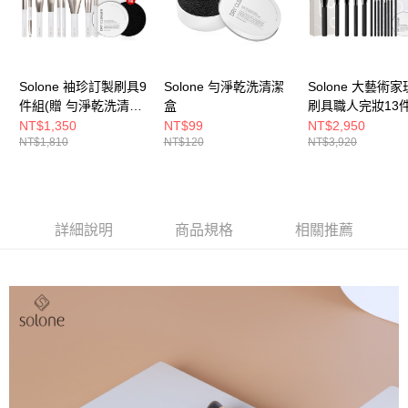
Solone 袖珍訂製刷具9
Solone 勻淨乾洗清潔
Solone 大藝術
件組(贈 勻淨乾洗清潔
盒
刷具職人完妝13
盒+訂製夾鏈收納袋)
(贈 專屬速乾洗
NT$1,350
NT$99
NT$2,950
NT$1,810
NT$120
NT$3,920
50ml+勻淨乾洗
+訂製夾鏈收納袋
詳細說明
商品規格
相關推薦