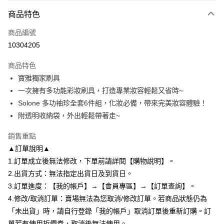
大哥付你分期
商品特色
相關說明
商品編號
【大哥付你分期使用說明】
AFTEE先享後付
1.本服務由台灣大哥大提供，台灣大哥大用戶可立即使用無須另外申請。
10304205
2.付款方式選擇「大哥付你分期」，訂單成立後會自動跳轉到大哥付的交易
相關說明
流程，驗證手機門號後，選擇欲分期的期數、繳款截止日，確認付款後即完
商品特色
【關於「AFTEE先享後付」】
成交易。
ATM付款
AFTEE先享後付是「在收到商品之後才付款」的支付方式。 讓您購物簡單
寶雅獨家刷具
3.實際核准額度、可分期數及費用金額請依後續交易確認頁面所載為準。
便利好安心！
4.訂單成立30分鐘內，如未前往確認交易或遇審核未通過，訂單將自動取
一次擁有多功能彩妝刷具，打造專業妝容輕鬆又省時~
１．簡單：不需註冊會員、不需綁卡、不需儲值。
運送方式
消。如遇「轉專審核」未通過狀況，表示未達大哥付你分期系統評分，恕無
２．便利：只要手機號碼，簡訊認證，即可結帳。
Solone 多功袖珍全套6件組，化妝必備，帶來完美妝容體驗！
法說明評估內容。
３．安心：先確認商品／服務後，再付款。
全家付款取貨
附透明收納袋，外出輕鬆帶著走~
【繳款方式說明】
1.分期款項不併入電信帳單，「大哥付你分期」於每月結算日後寄送繳費提
每筆NT$80，滿NT$699(含以上)免運費
【「AFTEE先享後付」結帳流程】
醒簡訊。
銷售重點
１．於結帳方式選擇「AFTEE先享後付」後，將跳轉至「AFTEE先享後付」
2.透過簡訊連結打開帳單後，可選擇「超商條碼／台灣大直營門市／銀行轉
付款後全家取貨
結帳頁面，進行簡訊認證並確認金額後，即可完成結帳。
▲訂單說明▲
帳／街口支付／iPASS MONEY」等通路繳費。
２．訂單成立數日內，您將收到繳費通知簡訊。
每筆NT$80，滿NT$699(含以上)免運費
1.訂單成立後無法修改，下單前請詳閱【購物說明】。
３．收到繳費通知簡訊後14天內，點擊此簡訊中的連結，可透過四大超商／
【注意事項】
2.出貨方式：無法指定出貨日及到貨日。
ATM／網路銀行／等多元方式進行付款，方視為交易完成。
7-11付款取貨
1.本服務係由「台灣大哥大股份有限公司」（以下簡稱本公司）所提供，讓
※ 請注意：結帳手續完成當下不需立刻繳費，但若您需要取消訂單，請聯絡
3.訂單進度：【我的帳戶】→【會員專區】→【訂單查詢】。
用戶於交易時，得透過本服務購買商品或服務，並由商店將買賣／分期付款
每筆NT$80，滿NT$699(含以上)免運費
購買商品的店家。未經商家同意取消之訂單仍視為有效，需透過AFTEE先享
買賣價金債權讓與本公司後，依約使用本公司帳單繳交帳款。
4.修改/取消訂單：賣場無法為您取消/修改訂單。若商品狀態仍為
後付繳納相關費用。
2.基於同意付款使用「大哥付你分期」之契約關係目的，商店將以您的個人
付款後7-11取貨
※ 交易是否成功請以「AFTEE先享後付 」之結帳頁面顯示為準，若有關於
「未出貨」時，請自行登錄「我的帳戶」取消訂單後重新訂購。訂
資料（包含姓名、電話或地址）提供予台灣大哥大進項蒐集、處理及利用，
是否繳費成功／繳費後需取消欲退款等相關疑問，請聯繫「AFTEE先享後付
單若有使用折價券，取消後無法使用。
每筆NT$80，滿NT$699(含以上)免運費
由本公司與您本人進行分期帳單所需資料之確認、核對及更正。