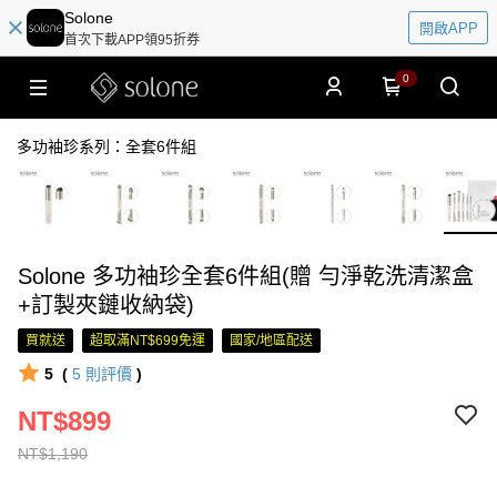
Solone
開啟APP
首次下載APP領95折券
0
多功袖珍系列：全套6件組
Solone 多功袖珍全套6件組(贈 勻淨乾洗清潔盒
+訂製夾鏈收納袋)
買就送
超取滿NT$699免運
國家/地區配送
5
(
5
則評價
)
NT$899
NT$1,190