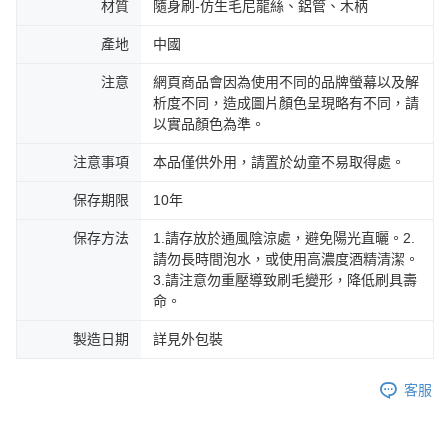
材質
隨身刷-仿生毛尼龍絲、鋁管、木柄
產地
中國
注意
網頁商品會因為使用不同的品牌螢幕以及解
析度不同，造成圖片顏色呈現略有不同，請
以實品顏色為準。
注意事項
本品僅供外用，請置於幼童不易取得處。
保存期限
10年
保存方法
1.請存放於通風陰涼處，避免陽光直曬。2.
請勿長時間泡水，或使用高濃度酒精清潔。
3.請注意勿重壓導致刷毛變形，降低刷具壽
命。
製造日期
詳見外包裝
客服