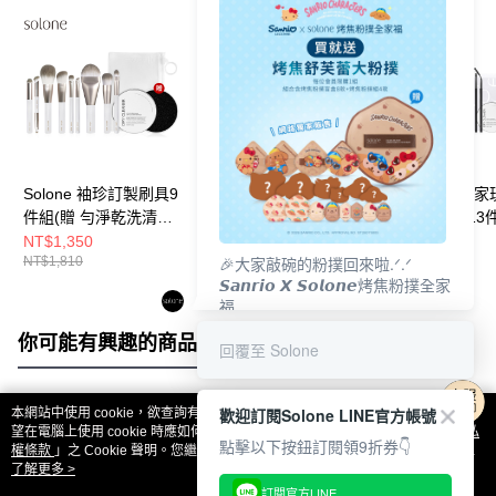
Solone 袖珍訂製刷具9
Solone 勻淨乾洗清潔
Solone 大藝術
件組(贈 勻淨乾洗清潔
盒
刷具職人完妝13
盒+訂製夾鏈收納袋)
(贈 專屬速乾洗
NT$1,350
NT$99
NT$2,950
🎉大家敲碗的粉撲回來啦.ᐟ‪‪.ᐟ
NT$1,810
NT$120
NT$3,920
50ml+勻淨乾洗
𝙎𝙖𝙣𝙧𝙞𝙤 𝙓 𝙎𝙤𝙡𝙤𝙣𝙚烤焦粉撲全家
+訂製夾鏈收納袋
福
𝟴/𝟭𝟬(一)𝟭𝟮:𝟬𝟬 官網準時開賣⏰
你可能有興趣的商品
全站排行
回覆至 Solone
歡迎訂閱Solone LINE官方帳號
本網站中使用 cookie，欲查詢有關本網站使用 cookie 方式之詳情，及若您不希
熱門標籤
望在電腦上使用 cookie 時應如何變更電腦的 cookie 設定，請參閱本網站「
隱私
點擊以下按鈕訂閱領9折券👇
權條款
」之 Cookie 聲明。您繼續使用本網站即表示您同意本公司得按本網站使
用條款之 Cookie 聲明使用 cookie。
了解更多 >
訂閱官方LINE