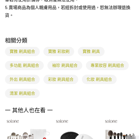
客戶支援中心」
https://netprotections.freshdesk.com/support/home
3.完整用戶服務條款，請詳閱以下連結：
https://oppay.tw/userRule
5.賣場商品為個人親膚用品，若經拆封或使用過，恕無法辦理退換
宅配
【注意事項】
貨。
１．透過由恩沛科技股份有限公司提供之「AFTEE先享後付」服務完成之交
每筆NT$85，滿NT$799(含以上)免運費
易，需依本服務之必要範圍內提供個人資料，並將交易相關給付款項請求債
權轉讓予恩沛科技股份有限公司。
海外配送
查看運費
２．關於個人資料處理事宜，請瀏覽以下網址：
相關分類
https://aftee.tw/terms/#terms3
３．未成年的使用者請事先徵得法定代理人或監護人之同意方可使用
寶雅 刷具組合
寶雅 彩妝刷
寶雅 刷具
「AFTEE先享後付」，若未經同意申辦者引起之損失，本公司不負相關責
任。
４．使用「AFTEE先享後付」時，將依據個別帳號之用戶狀況，依本公司即
多功能 刷具組合
袖珍 刷具組合
專業妝容 刷具組合
時審查核予不同之上限額度；若仍有額度不足之情形，本公司將視審查結果
請求用戶進行身份認證。
外出 刷具組合
彩妝 刷具組合
化妝 刷具組合
５．嚴禁一人註冊多個帳號或使用他人資訊註冊。若發現惡意使用之情形，
恩沛科技股份有限公司將有權停止該用戶之使用額度並採取法律行動。
清潔 刷具組合
一 其他人也在看 一