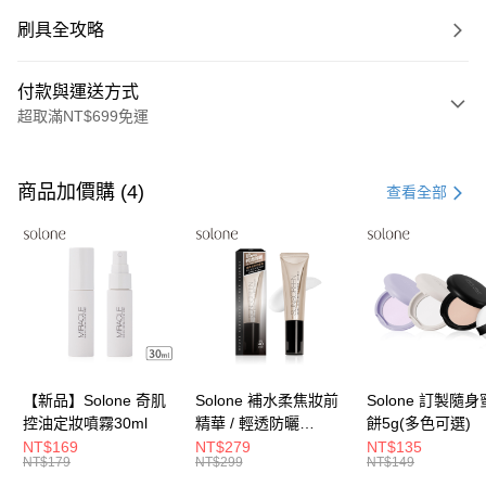
刷具全攻略
付款與運送方式
超取滿NT$699免運
付款方式
信用卡一次付款
商品加價購 (4)
查看全部
超商取貨付款
LINE Pay
Apple Pay
街口支付
悠遊付
【新品】Solone 奇肌
Solone 補水柔焦妝前
Solone 訂製隨
控油定妝噴霧30ml
精華 / 輕透防曬
餅5g(多色可選)
Google Pay
SPF40★★★★(30ml)
NT$169
NT$279
NT$135
NT$179
NT$299
NT$149
全盈+PAY