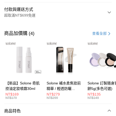
付款與運送方式
超取滿NT$699免運
付款方式
信用卡一次付款
商品加價購 (4)
查看全部
超商取貨付款
LINE Pay
Apple Pay
街口支付
悠遊付
【新品】Solone 奇肌
Solone 補水柔焦妝前
Solone 訂製隨
控油定妝噴霧30ml
精華 / 輕透防曬
餅5g(多色可選)
Google Pay
SPF40★★★★(30ml)
NT$169
NT$279
NT$135
NT$179
NT$299
NT$149
全盈+PAY
大哥付你分期
商品特色
相關說明