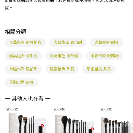
5.賣場商品為個人親膚用品，若經拆封或使用過，恕無法辦理退換
１．透過由恩沛科技股份有限公司提供之「AFTEE先享後付」服務完成之交
每筆NT$85，滿NT$799(含以上)免運費
貨。
易，需依本服務之必要範圍內提供個人資料，並將交易相關給付款項請求債
權轉讓予恩沛科技股份有限公司。
海外配送
查看運費
２．關於個人資料處理事宜，請瀏覽以下網址：
https://aftee.tw/terms/#terms3
３．未成年的使用者請事先徵得法定代理人或監護人之同意方可使用
相關分類
「AFTEE先享後付」，若未經同意申辦者引起之損失，本公司不負相關責
任。
大藝術家 刷具組合
大藝術家 眼部刷
大藝術家 刷具
４．使用「AFTEE先享後付」時，將依據個別帳號之用戶狀況，依本公司即
時審查核予不同之上限額度；若仍有額度不足之情形，本公司將視審查結果
刷具組合 眼部刷
眼窩鋪色 眼部刷
眼影暈染 眼部刷
請求用戶進行身份認證。
５．嚴禁一人註冊多個帳號或使用他人資訊註冊。若發現惡意使用之情形，
恩沛科技股份有限公司將有權停止該用戶之使用額度並採取法律行動。
重點勾勒 眼部刷
眼窩鋪色 刷具
眼影暈染 刷具
重點勾勒 刷具
一 其他人也在看 一