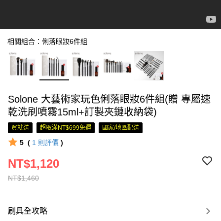
相關組合：俐落眼妝6件組
Solone 大藝術家玩色俐落眼妝6件組(贈 專屬速
乾洗刷噴霧15ml+訂製夾鏈收納袋)
買就送
超取滿NT$699免運
國家/地區配送
5
(
1
則評價
)
NT$1,120
NT$1,460
刷具全攻略