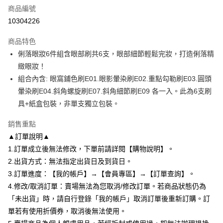
商品編號
【大哥付你分期使用說明】
AFTEE先享後付
1.本服務由台灣大哥大提供，台灣大哥大用戶可立即使用無須另外申請。
10304226
2.付款方式選擇「大哥付你分期」，訂單成立後會自動跳轉到大哥付的交易
相關說明
流程，驗證手機門號後，選擇欲分期的期數、繳款截止日，確認付款後即完
商品特色
【關於「AFTEE先享後付」】
成交易。
ATM付款
AFTEE先享後付是「在收到商品之後才付款」的支付方式。 讓您購物簡單
俐落眼妝6件組含眼部刷共6支，眼部細節輕鬆完妝，打造俐落精
3.實際核准額度、可分期數及費用金額請依後續交易確認頁面所載為準。
便利好安心！
4.訂單成立30分鐘內，如未前往確認交易或遇審核未通過，訂單將自動取
緻眼妝！
１．簡單：不需註冊會員、不需綁卡、不需儲值。
運送方式
消。如遇「轉專審核」未通過狀況，表示未達大哥付你分期系統評分，恕無
２．便利：只要手機號碼，簡訊認證，即可結帳。
組合內含: 眼窩鋪色刷E01.眼影暈染刷E02.重點勾勒刷E03.圓頭
法說明評估內容。
３．安心：先確認商品／服務後，再付款。
全家付款取貨
暈染刷E04.斜角螺旋刷E07.斜角細節刷E09 各一入。此為6支刷
【繳款方式說明】
1.分期款項不併入電信帳單，「大哥付你分期」於每月結算日後寄送繳費提
每筆NT$80，滿NT$699(含以上)免運費
具+紙盒包裝，非單支獨立包裝。
【「AFTEE先享後付」結帳流程】
醒簡訊。
１．於結帳方式選擇「AFTEE先享後付」後，將跳轉至「AFTEE先享後付」
2.透過簡訊連結打開帳單後，可選擇「超商條碼／台灣大直營門市／銀行轉
付款後全家取貨
結帳頁面，進行簡訊認證並確認金額後，即可完成結帳。
銷售重點
帳／街口支付／iPASS MONEY」等通路繳費。
２．訂單成立數日內，您將收到繳費通知簡訊。
每筆NT$80，滿NT$699(含以上)免運費
▲訂單說明▲
３．收到繳費通知簡訊後14天內，點擊此簡訊中的連結，可透過四大超商／
【注意事項】
1.訂單成立後無法修改，下單前請詳閱【購物說明】。
ATM／網路銀行／等多元方式進行付款，方視為交易完成。
7-11付款取貨
1.本服務係由「台灣大哥大股份有限公司」（以下簡稱本公司）所提供，讓
※ 請注意：結帳手續完成當下不需立刻繳費，但若您需要取消訂單，請聯絡
2.出貨方式：無法指定出貨日及到貨日。
用戶於交易時，得透過本服務購買商品或服務，並由商店將買賣／分期付款
每筆NT$80，滿NT$699(含以上)免運費
購買商品的店家。未經商家同意取消之訂單仍視為有效，需透過AFTEE先享
買賣價金債權讓與本公司後，依約使用本公司帳單繳交帳款。
3.訂單進度：【我的帳戶】→【會員專區】→【訂單查詢】。
後付繳納相關費用。
2.基於同意付款使用「大哥付你分期」之契約關係目的，商店將以您的個人
付款後7-11取貨
※ 交易是否成功請以「AFTEE先享後付 」之結帳頁面顯示為準，若有關於
4.修改/取消訂單：賣場無法為您取消/修改訂單。若商品狀態仍為
資料（包含姓名、電話或地址）提供予台灣大哥大進項蒐集、處理及利用，
是否繳費成功／繳費後需取消欲退款等相關疑問，請聯繫「AFTEE先享後付
「未出貨」時，請自行登錄「我的帳戶」取消訂單後重新訂購。訂
每筆NT$80，滿NT$699(含以上)免運費
由本公司與您本人進行分期帳單所需資料之確認、核對及更正。
客戶支援中心」
https://netprotections.freshdesk.com/support/home
3.完整用戶服務條款，請詳閱以下連結：
https://oppay.tw/userRule
單若有使用折價券，取消後無法使用。
宅配
【注意事項】