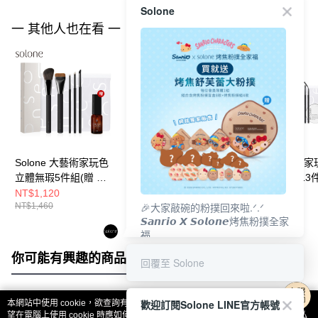
Solone
一 其他人也在看 一
Solone 大藝術家玩色
Solone 大藝術家玩色
Solone 大藝術
立體無瑕5件組(贈 專
刷具入門必備8件組(贈
刷具職人完妝13
屬速乾洗刷噴霧
專屬速乾洗刷噴霧
(贈 專屬速乾洗
NT$1,120
NT$1,930
NT$2,950
🎉大家敲碗的粉撲回來啦.ᐟ‪‪.ᐟ
NT$1,460
NT$2,549
NT$3,920
15ml+訂製夾鏈收納袋)
15ml+訂製夾鏈收納袋)
50ml+勻淨乾洗
𝙎𝙖𝙣𝙧𝙞𝙤 𝙓 𝙎𝙤𝙡𝙤𝙣𝙚烤焦粉撲全家
+訂製夾鏈收納袋
福
𝟴/𝟭𝟬(一)𝟭𝟮:𝟬𝟬 官網準時開賣⏰
你可能有興趣的商品
全站排行
回覆至 Solone
歡迎訂閱Solone LINE官方帳號
本網站中使用 cookie，欲查詢有關本網站使用 cookie 方式之詳情，及若您不希
熱門標籤
望在電腦上使用 cookie 時應如何變更電腦的 cookie 設定，請參閱本網站「
隱私