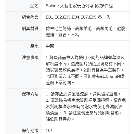
品名
Solone 大藝術家玩色俐落眼妝6件組
組合內含
E01.E02.E03.E04.E07.E09 各一入
刷具材質
仿生毛尼龍絲、高級羊毛、高級馬毛、尼龍
纖維、銅管、木柄
產地
中國
注意事項
1.網頁商品會因為使用不同的品牌螢幕以及
解析度不同，造成圖片顏色呈現略有不同，
請以實品顏色為準。2.刷具皆為手工製作，
也因測量方式不同，可能會有±1.5mm的誤
差屬正常範圍。
保存方法
1. 請存放於通風陰涼處，避免陽光直曬。
2. 清洗時為避免木質刷桿受潮損壞，請避免
木質刷桿碰水/長時間泡水或使用高濃度酒
精清潔。 3. 請注意勿重壓導致刷毛變形，
降低刷具壽命。
保存期限
10年