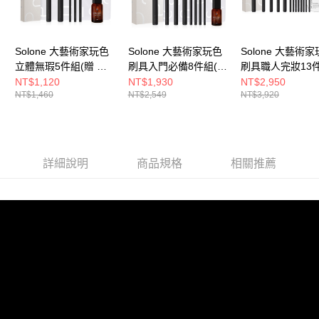
Solone 大藝術家玩色
Solone 大藝術家玩色
Solone 大藝術
立體無瑕5件組(贈 專
刷具入門必備8件組(贈
刷具職人完妝13
屬速乾洗刷噴霧
專屬速乾洗刷噴霧
(贈 專屬速乾洗
NT$1,120
NT$1,930
NT$2,950
NT$1,460
NT$2,549
NT$3,920
15ml+訂製夾鏈收納袋)
15ml+訂製夾鏈收納袋)
50ml+勻淨乾洗
+訂製夾鏈收納袋
詳細說明
商品規格
相關推薦