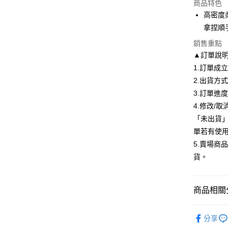
商品特色
LINE Pay
高密度
拿捏順
Apple Pay
銷售重點
街口支付
▲訂單說
1.訂單成
悠遊付
2.出貨方
Google Pa
3.訂單進
全盈+PAY
4.修改/
「未出貨
大哥付你
單若有使
相關說明
5.賣場商
【大哥付
AFTEE先
1.本服務
貨。
2.付款方
相關說明
流程，驗
【關於「A
ATM付款
完成交易
AFTEE
商品相關分
3.實際核
便利好安
4.訂單成
１．簡單
海綿 / 粉
消。如遇
２．便利
運送方式
分享
無法說明
３．安心
▶新手化