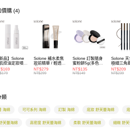
【繳款方
全家付款
1.分期款
【「AFT
價購 (4)
醒簡訊。
每筆NT$8
１．於結帳
2.透過簡
付」結帳
帳／街口支
付款後全
２．訂單
３．收到繳
每筆NT$8
【注意事
／ATM／
1.本服務
※ 請注意
7-11付款
用戶於交
絡購買商品
款買賣價
先享後付
每筆NT$8
2.基於同
※ 交易是
資料（包
新品】Solone
Solone 補水柔焦
Solone 訂製隨身
Solone
是否繳費成
付款後7-1
肌控油定妝噴霧
妝前精華 / 輕透防
蜜粉餅5g(多色可
極細三角眉
用，由本
付客戶支
ml
曬
選)
色可選)
每筆NT$8
3.完整用
$169
NT$279
NT$135
NT$209
SPF40★★★★(3
$179
NT$299
NT$149
NT$239
【注意事
0ml)
宅配
１．透過由
交易，需
每筆NT$8
求債權轉
２．關於
分類
海外配送
https://aft
３．未成
蕾 海綿
可可系列 海綿
訂製 海綿
底妝 舒芙蕾海綿
底
「AFTE
任。
４．使用「
 舒芙蕾海綿
高密度 舒芙蕾海綿
柔軟 舒芙蕾海綿
細緻 舒
即時審查