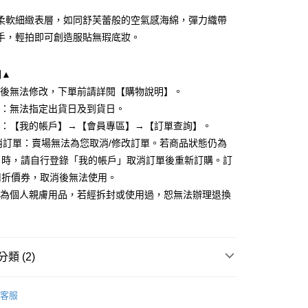
柔軟細緻表層，如同舒芙蕾般的空氣感海綿，彈力織帶
手，輕拍即可創造服貼無瑕底妝。
明▲
立後無法修改，下單前請詳閱【購物說明】。
式：無法指定出貨日及到貨日。
y
度：【我的帳戶】→【會員專區】→【訂單查詢】。
取消訂單：賣場無法為您取消/修改訂單。若商品狀態仍為
」時，請自行登錄「我的帳戶」取消訂單後重新訂購。訂
分期
用折價券，取消後無法使用。
品為個人親膚用品，若經拆封或使用過，恕無法辦理退換
你分期使用說明】
享後付
由台灣大哥大提供，台灣大哥大用戶可立即使用無須另外申請。
式選擇「大哥付你分期」，訂單成立後會自動跳轉到大哥付的交易
證手機門號後，選擇欲分期的期數、繳款截止日，確認付款後即
FTEE先享後付」】
。
先享後付是「在收到商品之後才付款」的支付方式。 讓您購物簡單
類 (2)
准額度、可分期數及費用金額請依後續交易確認頁面所載為準。
心！
立30分鐘內，如未前往確認交易或遇審核未通過，訂單將自動取
：不需註冊會員、不需綁卡、不需儲值。
撲
舒芙蕾海綿
「轉專審核」未通過狀況，表示未達大哥付你分期系統評分，恕
：只要手機號碼，簡訊認證，即可結帳。
客服
評估內容。
：先確認商品／服務後，再付款。
妝入門必備