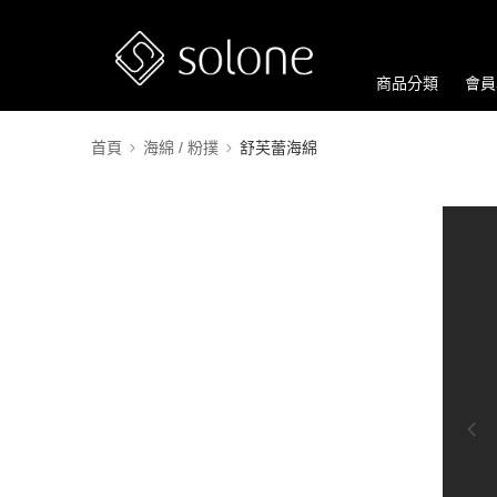
商品分類
會員
首頁
海綿 / 粉撲
舒芙蕾海綿