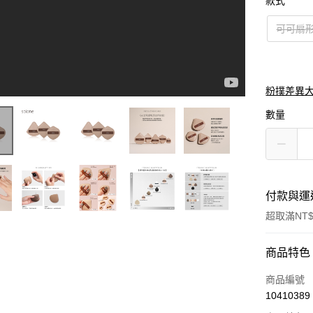
款式
可可扇
粉撲差異
數量
付款與運
超取滿NT$
付款方式
商品特色
信用卡一
商品編號
10410389
超商取貨