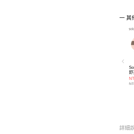
一 其
S
舒
選
NT
NT
詳細