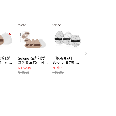
用戶進行身份認證。
一人註冊多個帳號或使用他人資訊註冊。若發現惡意使用之情
科技股份有限公司將有權停止該用戶之使用額度並採取法律行
 彈力訂製
Solone 彈力訂製
【絕版良品】
Solone 彈力雙面
綿可可大
舒芙蕾海綿/可可扇
Solone 彈力訂製
舒芙蕾海綿(小飯
贈 收納
形3入組(附小扇形
舒芙蕾海綿 原生石
糰/小雞蛋 兩款可
NT$209
NT$69
NT$127
)
收納盒)
系列
選 2入)
NT$292
NT$135
NT$149