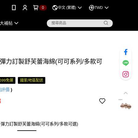
0
中文 (繁體)
TWD
大補帖
ne 彈力訂製舒芙蕾海綿(可可系列/多款可
699免運
國家/地區配送
則評價
)
8
彈力訂製舒芙蕾海綿(可可系列/多款可選)