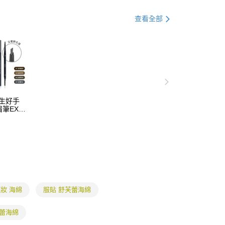
式說明】
取貨
項不併入電信帳單，「大哥付你分期」於每月結算日後寄送繳費提
EE先享後付」結帳流程】
查看全部
0，滿NT$699(含以上)免運費
方式選擇「AFTEE先享後付」後，將跳轉至「AFTEE先享後
訊連結打開帳單後，可選擇「超商條碼／台灣大直營門市／銀行轉
頁面，進行簡訊認證並確認金額後，即可完成結帳。
付／iPASS MONEY」等通路繳費。
家取貨
成立數日內，您將收到繳費通知簡訊。
費通知簡訊後14天內，點擊此簡訊中的連結，可透過四大超商
0，滿NT$699(含以上)免運費
項】
網路銀行／等多元方式進行付款，方視為交易完成。
係由「台灣大哥大股份有限公司」（以下簡稱本公司）所提供，讓
：結帳手續完成當下不需立刻繳費，但若您需要取消訂單，請聯
取貨
易時，得透過本服務購買商品或服務，並由商店將買賣／分期付
的店家。未經商家同意取消之訂單仍視為有效，需透過AFTEE
金債權讓與本公司後，依約使用本公司帳單繳交帳款。
繳納相關費用。
0，滿NT$699(含以上)免運費
意付款使用「大哥付你分期」之契約關係目的，商店將以您的個人
否成功請以「AFTEE先享後付 」之結帳頁面顯示為準，若有關於
含姓名、電話或地址）提供予台灣大哥大進項蒐集、處理及利
 天生好手
功／繳費後需取消欲退款等相關疑問，請聯繫「AFTEE先享後
1取貨
筆EX(4
公司與您本人進行分期帳單所需資料之確認、核對及更正。
援中心」
https://netprotections.freshdesk.com/support/home
0，滿NT$699(含以上)免運費
戶服務條款，請詳閱以下連結：
https://oppay.tw/userRule
項】
恩沛科技股份有限公司提供之「AFTEE先享後付」服務完成之
依本服務之必要範圍內提供個人資料，並將交易相關給付款項請
5，滿NT$799(含以上)免運費
讓予恩沛科技股份有限公司。
個人資料處理事宜，請瀏覽以下網址：
查看運費
ee.tw/terms/#terms3
年的使用者請事先徵得法定代理人或監護人之同意方可使用
妝 海綿
服貼 舒芙蕾海綿
E先享後付」，若未經同意申辦者引起之損失，本公司不負相關責
AFTEE先享後付」時，將依據個別帳號之用戶狀況，依本公司
芙蕾海綿
核予不同之上限額度；若仍有額度不足之情形，本公司將視審查