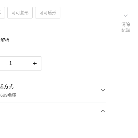
形
可可菱形
可可盾形
清除
紀錄
大解析
送方式
699免運
次付款
付款