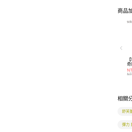
商品加
【
奇
30
NT
NT
相關
舒芙
彈力