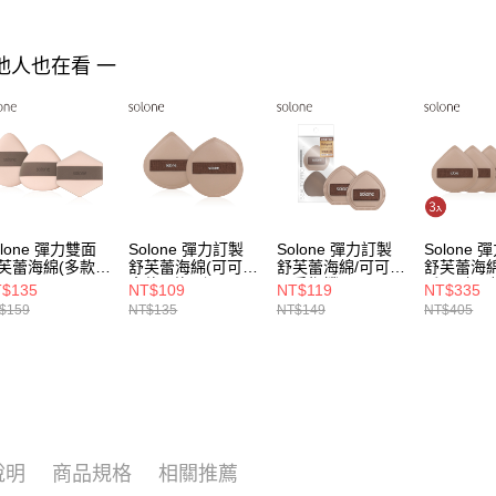
結果請求
５．嚴禁
形，恩沛
他人也在看 一
動。
olone 彈力雙面
Solone 彈力訂製
Solone 彈力訂製
Solone
芙蕾海綿(多款可
舒芙蕾海綿(可可加
舒芙蕾海綿/可可栗
舒芙蕾海
)
大款/2款可選)
子手指撲(2入)
扇3入組(
$135
NT$109
NT$119
NT$335
盒/栗子形
$159
NT$135
NT$149
NT$405
說明
商品規格
相關推薦