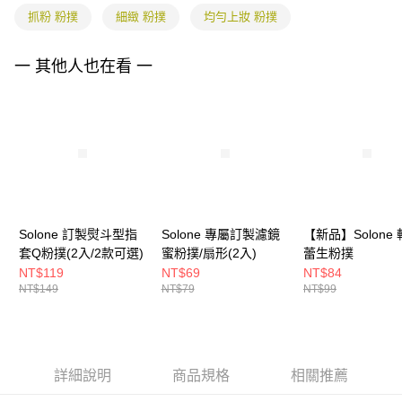
任。
抓粉 粉撲
細緻 粉撲
均勻上妝 粉撲
４．使用「AFTEE先享後付」時，將依據個別帳號之用戶狀況，依本公司即
時審查核予不同之上限額度；若仍有額度不足之情形，本公司將視審查結果
請求用戶進行身份認證。
一 其他人也在看 一
５．嚴禁一人註冊多個帳號或使用他人資訊註冊。若發現惡意使用之情形，
恩沛科技股份有限公司將有權停止該用戶之使用額度並採取法律行動。
Solone 訂製熨斗型指
Solone 專屬訂製濾鏡
【新品】Solone
套Q粉撲(2入/2款可選)
蜜粉撲/扇形(2入)
蕾生粉撲
NT$119
NT$69
NT$84
NT$149
NT$79
NT$99
詳細說明
商品規格
相關推薦