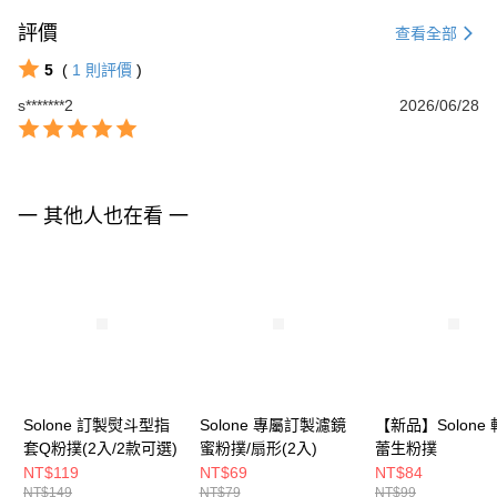
評價
查看全部
5
(
1
則評價
)
s*******2
2026/06/28
一 其他人也在看 一
Solone 訂製熨斗型指
Solone 專屬訂製濾鏡
【新品】Solone
套Q粉撲(2入/2款可選)
蜜粉撲/扇形(2入)
蕾生粉撲
NT$119
NT$69
NT$84
NT$149
NT$79
NT$99