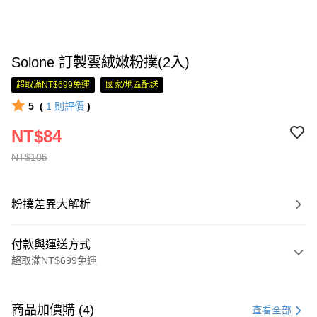
Solone 訂製雲絨嫩粉撲(2入)
超取滿NT$699免運
國家/地區配送
5
(
1
則評價
)
NT$84
NT$105
粉撲差異大解析
付款與運送方式
超取滿NT$699免運
付款方式
信用卡一次付款
商品加價購 (4)
查看全部