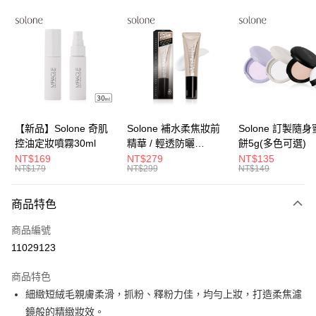
超商取貨付款
LINE Pay
Apple Pay
街口支付
悠遊付
【新品】Solone 奇肌
Solone 補水柔焦妝前
Solone 訂製隨
控油定妝噴霧30ml
精華 / 輕透防曬
餅5g(多色可選)
Google Pay
SPF40★★★★(30ml)
NT$169
NT$279
NT$135
NT$179
NT$299
NT$149
全盈+PAY
大哥付你分期
商品特色
相關說明
商品編號
【大哥付你分期使用說明】
AFTEE先享後付
1.本服務由台灣大哥大提供，台灣大哥大用戶可立即使用無須另外申請。
11029123
2.付款方式選擇「大哥付你分期」，訂單成立後會自動跳轉到大哥付的交易
相關說明
流程，驗證手機門號後，選擇欲分期的期數、繳款截止日，確認付款後即完
商品特色
【關於「AFTEE先享後付」】
成交易。
ATM付款
AFTEE先享後付是「在收到商品之後才付款」的支付方式。 讓您購物簡單
細緻短絨毛親膚柔滑，抓粉、釋粉力佳，均勻上妝，打造柔焦濾
3.實際核准額度、可分期數及費用金額請依後續交易確認頁面所載為準。
便利好安心！
4.訂單成立30分鐘內，如未前往確認交易或遇審核未通過，訂單將自動取
鏡般的精緻妝效。
１．簡單：不需註冊會員、不需綁卡、不需儲值。