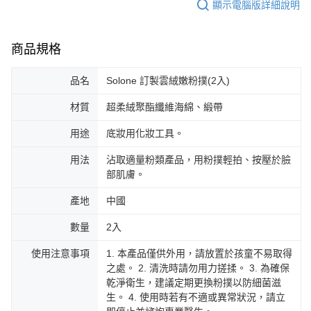
顯示電腦版詳細說明
商品規格
品名
Solone 訂製雲絨嫩粉撲(2入)
材質
超柔絨聚酯纖維海綿、緞帶
用途
底妝用化妝工具。
用法
沾取適量粉類產品，用粉撲輕拍、按壓於臉
部肌膚。
產地
中國
數量
2入
使用注意事項
1. 本產品僅供外用，請放置於孩童不易取得
之處。 2. 清洗時請勿用力搓揉。 3. 為確保
乾淨衛生，建議定期更換粉撲以防細菌滋
生。 4. 使用時若有不適或異常狀況，請立