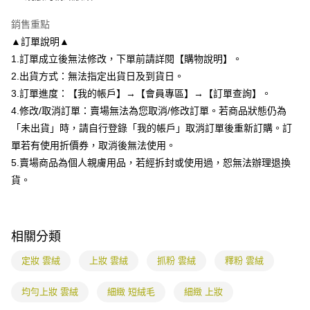
運送方式
消。如遇「轉專審核」未通過狀況，表示未達大哥付你分期系統評分，恕無
２．便利：只要手機號碼，簡訊認證，即可結帳。
法說明評估內容。
銷售重點
３．安心：先確認商品／服務後，再付款。
全家付款取貨
【繳款方式說明】
▲訂單說明▲
1.分期款項不併入電信帳單，「大哥付你分期」於每月結算日後寄送繳費提
每筆NT$80，滿NT$699(含以上)免運費
【「AFTEE先享後付」結帳流程】
醒簡訊。
1.訂單成立後無法修改，下單前請詳閱【購物說明】。
１．於結帳方式選擇「AFTEE先享後付」後，將跳轉至「AFTEE先享後付」
2.透過簡訊連結打開帳單後，可選擇「超商條碼／台灣大直營門市／銀行轉
付款後全家取貨
結帳頁面，進行簡訊認證並確認金額後，即可完成結帳。
2.出貨方式：無法指定出貨日及到貨日。
帳／街口支付／iPASS MONEY」等通路繳費。
２．訂單成立數日內，您將收到繳費通知簡訊。
每筆NT$80，滿NT$699(含以上)免運費
3.訂單進度：【我的帳戶】→【會員專區】→【訂單查詢】。
３．收到繳費通知簡訊後14天內，點擊此簡訊中的連結，可透過四大超商／
【注意事項】
4.修改/取消訂單：賣場無法為您取消/修改訂單。若商品狀態仍為
ATM／網路銀行／等多元方式進行付款，方視為交易完成。
7-11付款取貨
1.本服務係由「台灣大哥大股份有限公司」（以下簡稱本公司）所提供，讓
※ 請注意：結帳手續完成當下不需立刻繳費，但若您需要取消訂單，請聯絡
「未出貨」時，請自行登錄「我的帳戶」取消訂單後重新訂購。訂
用戶於交易時，得透過本服務購買商品或服務，並由商店將買賣／分期付款
每筆NT$80，滿NT$699(含以上)免運費
購買商品的店家。未經商家同意取消之訂單仍視為有效，需透過AFTEE先享
買賣價金債權讓與本公司後，依約使用本公司帳單繳交帳款。
單若有使用折價券，取消後無法使用。
後付繳納相關費用。
2.基於同意付款使用「大哥付你分期」之契約關係目的，商店將以您的個人
付款後7-11取貨
※ 交易是否成功請以「AFTEE先享後付 」之結帳頁面顯示為準，若有關於
5.賣場商品為個人親膚用品，若經拆封或使用過，恕無法辦理退換
資料（包含姓名、電話或地址）提供予台灣大哥大進項蒐集、處理及利用，
是否繳費成功／繳費後需取消欲退款等相關疑問，請聯繫「AFTEE先享後付
貨。
每筆NT$80，滿NT$699(含以上)免運費
由本公司與您本人進行分期帳單所需資料之確認、核對及更正。
客戶支援中心」
https://netprotections.freshdesk.com/support/home
3.完整用戶服務條款，請詳閱以下連結：
https://oppay.tw/userRule
宅配
【注意事項】
１．透過由恩沛科技股份有限公司提供之「AFTEE先享後付」服務完成之交
每筆NT$85，滿NT$799(含以上)免運費
相關分類
易，需依本服務之必要範圍內提供個人資料，並將交易相關給付款項請求債
權轉讓予恩沛科技股份有限公司。
海外配送
查看運費
定妝 雲絨
上妝 雲絨
抓粉 雲絨
釋粉 雲絨
２．關於個人資料處理事宜，請瀏覽以下網址：
https://aftee.tw/terms/#terms3
３．未成年的使用者請事先徵得法定代理人或監護人之同意方可使用
均勻上妝 雲絨
細緻 短絨毛
細緻 上妝
「AFTEE先享後付」，若未經同意申辦者引起之損失，本公司不負相關責