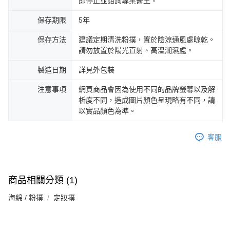
即停止並諮詢專業醫生。
保存期限
5年
保存方法
建議定期清洗粉撲，置於陰涼通風處晾乾。
請勿放置於陽光直射、高溫潮濕處。
製造日期
詳見外包裝
注意事項
網頁商品會因為使用不同的品牌螢幕以及解
析度不同，造成圖片顏色呈現略有不同，請
以實品顏色為準。
客服
商品相關分類 (1)
海綿 / 粉撲
定妝撲