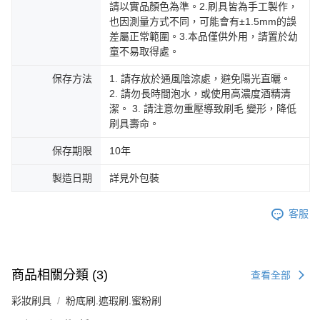
請以實品顏色為準。2.刷具皆為手工製作，
也因測量方式不同，可能會有±1.5mm的誤
差屬正常範圍。3.本品僅供外用，請置於幼
童不易取得處。
保存方法
1. 請存放於通風陰涼處，避免陽光直曬。
2. 請勿長時間泡水，或使用高濃度酒精清
潔。 3. 請注意勿重壓導致刷毛 變形，降低
刷具壽命。
保存期限
10年
製造日期
詳見外包裝
客服
商品相關分類 (3)
查看全部
彩妝刷具
粉底刷.遮瑕刷.蜜粉刷