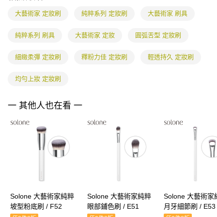
權轉讓予恩沛科技股份有限公司。
海外配送
查看運費
大藝術家 定妝刷
純粹系列 定妝刷
大藝術家 刷具
２．關於個人資料處理事宜，請瀏覽以下網址：
https://aftee.tw/terms/#terms3
３．未成年的使用者請事先徵得法定代理人或監護人之同意方可使用
純粹系列 刷具
大藝術家 定妝
圓弧舌型 定妝刷
「AFTEE先享後付」，若未經同意申辦者引起之損失，本公司不負相關責
任。
細緻柔彈 定妝刷
釋粉力佳 定妝刷
輕透持久 定妝刷
４．使用「AFTEE先享後付」時，將依據個別帳號之用戶狀況，依本公司即
時審查核予不同之上限額度；若仍有額度不足之情形，本公司將視審查結果
請求用戶進行身份認證。
均勻上妝 定妝刷
５．嚴禁一人註冊多個帳號或使用他人資訊註冊。若發現惡意使用之情形，
恩沛科技股份有限公司將有權停止該用戶之使用額度並採取法律行動。
一 其他人也在看 一
Solone 大藝術家純粹
Solone 大藝術家純粹
Solone 大藝術
坡型粉底刷 / F52
眼部鋪色刷 / E51
月牙細節刷 / E53