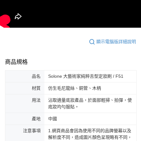
顯示電腦版詳細說明
商品規格
品名
Solone 大藝術家純粹舌型定妝刷 / F51
材質
仿生毛尼龍絲、銅管、木柄
用法
沾取適量底妝產品，於面部輕掃、拍彈，使
底妝均勻服貼。
產地
中國
注意事項
1.網頁商品會因為使用不同的品牌螢幕以及
解析度不同，造成圖片顏色呈現略有不同，