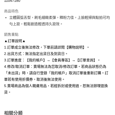
11047180
2.付款方式選擇「大哥付你分期」，訂單成立後會自動跳轉到大哥付的交易
相關說明
流程，驗證手機門號後，選擇欲分期的期數、繳款截止日，確認付款後即完
商品特色
【關於「AFTEE先享後付」】
成交易。
ATM付款
AFTEE先享後付是「在收到商品之後才付款」的支付方式。 讓您購物簡單
立體圓弧舌型，刷毛細緻柔彈，釋粉力佳，上臉輕掃與點拍可均
3.實際核准額度、可分期數及費用金額請依後續交易確認頁面所載為準。
便利好安心！
4.訂單成立30分鐘內，如未前往確認交易或遇審核未通過，訂單將自動取
勻上妝，輕鬆創造輕透持久妝效。
１．簡單：不需註冊會員、不需綁卡、不需儲值。
運送方式
消。如遇「轉專審核」未通過狀況，表示未達大哥付你分期系統評分，恕無
２．便利：只要手機號碼，簡訊認證，即可結帳。
法說明評估內容。
銷售重點
３．安心：先確認商品／服務後，再付款。
全家付款取貨
【繳款方式說明】
▲訂單說明▲
1.分期款項不併入電信帳單，「大哥付你分期」於每月結算日後寄送繳費提
每筆NT$80，滿NT$699(含以上)免運費
【「AFTEE先享後付」結帳流程】
醒簡訊。
1.訂單成立後無法修改，下單前請詳閱【購物說明】。
１．於結帳方式選擇「AFTEE先享後付」後，將跳轉至「AFTEE先享後付」
2.透過簡訊連結打開帳單後，可選擇「超商條碼／台灣大直營門市／銀行轉
付款後全家取貨
結帳頁面，進行簡訊認證並確認金額後，即可完成結帳。
2.出貨方式：無法指定出貨日及到貨日。
帳／街口支付／iPASS MONEY」等通路繳費。
２．訂單成立數日內，您將收到繳費通知簡訊。
每筆NT$80，滿NT$699(含以上)免運費
3.訂單進度：【我的帳戶】→【會員專區】→【訂單查詢】。
３．收到繳費通知簡訊後14天內，點擊此簡訊中的連結，可透過四大超商／
【注意事項】
4.修改/取消訂單：賣場無法為您取消/修改訂單。若商品狀態仍為
ATM／網路銀行／等多元方式進行付款，方視為交易完成。
7-11付款取貨
1.本服務係由「台灣大哥大股份有限公司」（以下簡稱本公司）所提供，讓
※ 請注意：結帳手續完成當下不需立刻繳費，但若您需要取消訂單，請聯絡
「未出貨」時，請自行登錄「我的帳戶」取消訂單後重新訂購。訂
用戶於交易時，得透過本服務購買商品或服務，並由商店將買賣／分期付款
每筆NT$80，滿NT$699(含以上)免運費
購買商品的店家。未經商家同意取消之訂單仍視為有效，需透過AFTEE先享
買賣價金債權讓與本公司後，依約使用本公司帳單繳交帳款。
單若有使用折價券，取消後無法使用。
後付繳納相關費用。
2.基於同意付款使用「大哥付你分期」之契約關係目的，商店將以您的個人
付款後7-11取貨
※ 交易是否成功請以「AFTEE先享後付 」之結帳頁面顯示為準，若有關於
5.賣場商品為個人親膚用品，若經拆封或使用過，恕無法辦理退換
資料（包含姓名、電話或地址）提供予台灣大哥大進項蒐集、處理及利用，
是否繳費成功／繳費後需取消欲退款等相關疑問，請聯繫「AFTEE先享後付
貨。
每筆NT$80，滿NT$699(含以上)免運費
由本公司與您本人進行分期帳單所需資料之確認、核對及更正。
客戶支援中心」
https://netprotections.freshdesk.com/support/home
3.完整用戶服務條款，請詳閱以下連結：
https://oppay.tw/userRule
宅配
【注意事項】
１．透過由恩沛科技股份有限公司提供之「AFTEE先享後付」服務完成之交
每筆NT$85，滿NT$799(含以上)免運費
相關分類
易，需依本服務之必要範圍內提供個人資料，並將交易相關給付款項請求債