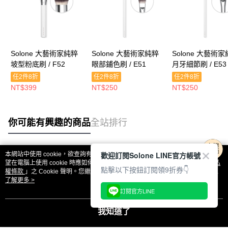
Solone 大藝術家純粹
Solone 大藝術家純粹
Solone 大藝術
坡型粉底刷 / F52
眼部鋪色刷 / E51
月牙細節刷 / E53
任2件8折
任2件8折
任2件8折
NT$399
NT$250
NT$250
你可能有興趣的商品
全站排行
歡迎訂閱Solone LINE官方帳號
本網站中使用 cookie，欲查詢有關本網站使用 cookie 方式之詳情，及若您不希
熱門標籤
望在電腦上使用 cookie 時應如何變更電腦的 cookie 設定，請參閱本網站「
隱私
點擊以下按鈕訂閱領9折券👇
權條款
」之 Cookie 聲明。您繼續使用本網站即表示您同意本公司得按本網站使
用條款之 Cookie 聲明使用 cookie。
了解更多 >
訂閱官方LINE
我知道了