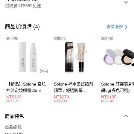
超取滿NT$699免運
付款方式
信用卡一次付款
商品加價購 (4)
查看全部
超商取貨付款
LINE Pay
Apple Pay
街口支付
悠遊付
【新品】Solone 奇肌
Solone 補水柔焦妝前
Solone 訂製隨
控油定妝噴霧30ml
精華 / 輕透防曬
餅5g(多色可選)
Google Pay
SPF40★★★★(30ml)
NT$169
NT$279
NT$135
NT$179
NT$299
NT$149
全盈+PAY
大哥付你分期
商品特色
相關說明
商品編號
【大哥付你分期使用說明】
AFTEE先享後付
1.本服務由台灣大哥大提供，台灣大哥大用戶可立即使用無須另外申請。