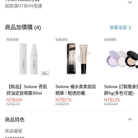
超取滿NT$699免運
付款方式
信用卡一次付款
商品加價購 (4)
查看全部
超商取貨付款
LINE Pay
Apple Pay
街口支付
悠遊付
【新品】Solone 奇肌
Solone 補水柔焦妝前
Solone 訂製隨
控油定妝噴霧30ml
精華 / 輕透防曬
餅5g(多色可選)
Google Pay
SPF40★★★★(30ml)
NT$169
NT$279
NT$135
NT$179
NT$299
NT$149
全盈+PAY
大哥付你分期
商品特色
相關說明
商品編號
【大哥付你分期使用說明】
AFTEE先享後付
1.本服務由台灣大哥大提供，台灣大哥大用戶可立即使用無須另外申請。