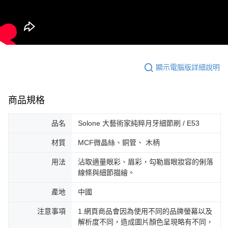
顯示電腦版詳細說明
商品規格
品名
Solone 大藝術家純粹月牙細節刷 / E53
材質
MCF微晶絲、銅管、 木柄
用法
沾取適量眼彩、眉彩，勾勒眉眼妝容的俐落
線條與細節描繪。
產地
中國
注意事項
1.網頁商品會因為使用不同的品牌螢幕以及
解析度不同，造成圖片顏色呈現略有不同，