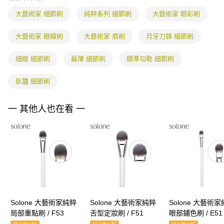
權轉讓予恩沛科技股份有限公司。
海外配送
查看運費
大藝術家 細節刷
純粹系列 細節刷
大藝術家 眼彩刷
２．關於個人資料處理事宜，請瀏覽以下網址：
https://aftee.tw/terms/#terms3
３．未成年的使用者請事先徵得法定代理人或監護人之同意方可使用
大藝術家 眼線刷
大藝術家 眉刷
月牙刀鋒 細節刷
「AFTEE先享後付」，若未經同意申辦者引起之損失，本公司不負相關責
任。
細緻 細節刷
扁薄 細節刷
精準勾勒 細節刷
４．使用「AFTEE先享後付」時，將依據個別帳號之用戶狀況，依本公司即
時審查核予不同之上限額度；若仍有額度不足之情形，本公司將視審查結果
請求用戶進行身份認證。
臥蠶 細節刷
５．嚴禁一人註冊多個帳號或使用他人資訊註冊。若發現惡意使用之情形，
恩沛科技股份有限公司將有權停止該用戶之使用額度並採取法律行動。
一 其他人也在看 一
Solone 大藝術家純粹
Solone 大藝術家純粹
Solone 大藝術
局部重點刷 / F53
舌型定妝刷 / F51
眼部鋪色刷 / E51