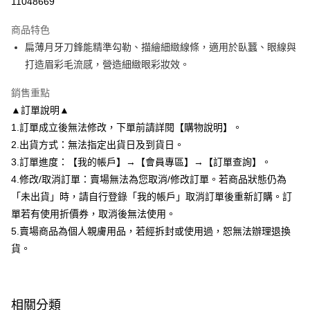
11048669
2.付款方式選擇「大哥付你分期」，訂單成立後會自動跳轉到大哥付的交易
相關說明
流程，驗證手機門號後，選擇欲分期的期數、繳款截止日，確認付款後即完
商品特色
【關於「AFTEE先享後付」】
成交易。
ATM付款
AFTEE先享後付是「在收到商品之後才付款」的支付方式。 讓您購物簡單
扁薄月牙刀鋒能精準勾勒、描繪細緻線條，適用於臥蠶、眼線與
3.實際核准額度、可分期數及費用金額請依後續交易確認頁面所載為準。
便利好安心！
4.訂單成立30分鐘內，如未前往確認交易或遇審核未通過，訂單將自動取
打造眉彩毛流感，營造細緻眼彩妝效。
１．簡單：不需註冊會員、不需綁卡、不需儲值。
運送方式
消。如遇「轉專審核」未通過狀況，表示未達大哥付你分期系統評分，恕無
２．便利：只要手機號碼，簡訊認證，即可結帳。
法說明評估內容。
銷售重點
３．安心：先確認商品／服務後，再付款。
全家付款取貨
【繳款方式說明】
▲訂單說明▲
1.分期款項不併入電信帳單，「大哥付你分期」於每月結算日後寄送繳費提
每筆NT$80，滿NT$699(含以上)免運費
【「AFTEE先享後付」結帳流程】
醒簡訊。
1.訂單成立後無法修改，下單前請詳閱【購物說明】。
１．於結帳方式選擇「AFTEE先享後付」後，將跳轉至「AFTEE先享後付」
2.透過簡訊連結打開帳單後，可選擇「超商條碼／台灣大直營門市／銀行轉
付款後全家取貨
結帳頁面，進行簡訊認證並確認金額後，即可完成結帳。
2.出貨方式：無法指定出貨日及到貨日。
帳／街口支付／iPASS MONEY」等通路繳費。
２．訂單成立數日內，您將收到繳費通知簡訊。
每筆NT$80，滿NT$699(含以上)免運費
3.訂單進度：【我的帳戶】→【會員專區】→【訂單查詢】。
３．收到繳費通知簡訊後14天內，點擊此簡訊中的連結，可透過四大超商／
【注意事項】
4.修改/取消訂單：賣場無法為您取消/修改訂單。若商品狀態仍為
ATM／網路銀行／等多元方式進行付款，方視為交易完成。
7-11付款取貨
1.本服務係由「台灣大哥大股份有限公司」（以下簡稱本公司）所提供，讓
※ 請注意：結帳手續完成當下不需立刻繳費，但若您需要取消訂單，請聯絡
「未出貨」時，請自行登錄「我的帳戶」取消訂單後重新訂購。訂
用戶於交易時，得透過本服務購買商品或服務，並由商店將買賣／分期付款
每筆NT$80，滿NT$699(含以上)免運費
購買商品的店家。未經商家同意取消之訂單仍視為有效，需透過AFTEE先享
買賣價金債權讓與本公司後，依約使用本公司帳單繳交帳款。
單若有使用折價券，取消後無法使用。
後付繳納相關費用。
2.基於同意付款使用「大哥付你分期」之契約關係目的，商店將以您的個人
付款後7-11取貨
※ 交易是否成功請以「AFTEE先享後付 」之結帳頁面顯示為準，若有關於
5.賣場商品為個人親膚用品，若經拆封或使用過，恕無法辦理退換
資料（包含姓名、電話或地址）提供予台灣大哥大進項蒐集、處理及利用，
是否繳費成功／繳費後需取消欲退款等相關疑問，請聯繫「AFTEE先享後付
貨。
每筆NT$80，滿NT$699(含以上)免運費
由本公司與您本人進行分期帳單所需資料之確認、核對及更正。
客戶支援中心」
https://netprotections.freshdesk.com/support/home
3.完整用戶服務條款，請詳閱以下連結：
https://oppay.tw/userRule
宅配
【注意事項】
１．透過由恩沛科技股份有限公司提供之「AFTEE先享後付」服務完成之交
每筆NT$85，滿NT$799(含以上)免運費
相關分類
易，需依本服務之必要範圍內提供個人資料，並將交易相關給付款項請求債