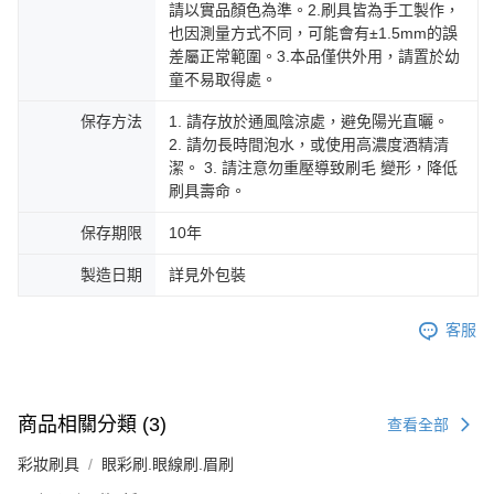
請以實品顏色為準。2.刷具皆為手工製作，
也因測量方式不同，可能會有±1.5mm的誤
差屬正常範圍。3.本品僅供外用，請置於幼
童不易取得處。
保存方法
1. 請存放於通風陰涼處，避免陽光直曬。
2. 請勿長時間泡水，或使用高濃度酒精清
潔。 3. 請注意勿重壓導致刷毛 變形，降低
刷具壽命。
保存期限
10年
製造日期
詳見外包裝
客服
商品相關分類 (3)
查看全部
彩妝刷具
眼彩刷.眼線刷.眉刷