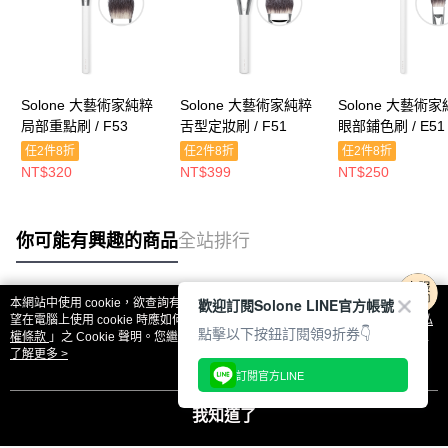
Solone 大藝術家純粹
Solone 大藝術家純粹
Solone 大藝術
局部重點刷 / F53
舌型定妝刷 / F51
眼部鋪色刷 / E51
任2件8折
任2件8折
任2件8折
NT$320
NT$399
NT$250
你可能有興趣的商品
全站排行
歡迎訂閱Solone LINE官方帳號
本網站中使用 cookie，欲查詢有關本網站使用 cookie 方式之詳情，及若您不希
熱門標籤
望在電腦上使用 cookie 時應如何變更電腦的 cookie 設定，請參閱本網站「
隱私
點擊以下按鈕訂閱領9折券👇
權條款
」之 Cookie 聲明。您繼續使用本網站即表示您同意本公司得按本網站使
用條款之 Cookie 聲明使用 cookie。
了解更多 >
訂閱官方LINE
我知道了