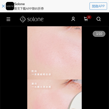
Solone
開啟APP
首次下載APP領95折券
0
0:00
1
/
10