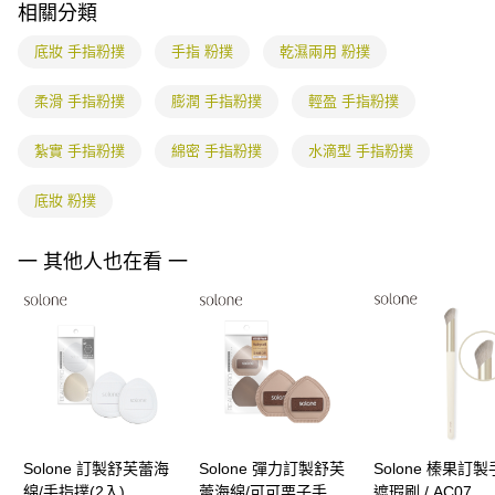
權轉讓予恩沛科技股份有限公司。
海外配送
查看運費
相關分類
２．關於個人資料處理事宜，請瀏覽以下網址：
https://aftee.tw/terms/#terms3
底妝 手指粉撲
手指 粉撲
乾濕兩用 粉撲
３．未成年的使用者請事先徵得法定代理人或監護人之同意方可使用
「AFTEE先享後付」，若未經同意申辦者引起之損失，本公司不負相關責
柔滑 手指粉撲
膨潤 手指粉撲
輕盈 手指粉撲
任。
４．使用「AFTEE先享後付」時，將依據個別帳號之用戶狀況，依本公司即
時審查核予不同之上限額度；若仍有額度不足之情形，本公司將視審查結果
紮實 手指粉撲
綿密 手指粉撲
水滴型 手指粉撲
請求用戶進行身份認證。
５．嚴禁一人註冊多個帳號或使用他人資訊註冊。若發現惡意使用之情形，
底妝 粉撲
恩沛科技股份有限公司將有權停止該用戶之使用額度並採取法律行動。
一 其他人也在看 一
Solone 訂製舒芙蕾海
Solone 彈力訂製舒芙
Solone 榛果訂
綿/手指撲(2入)
蕾海綿/可可栗子手指
遮瑕刷 / AC07