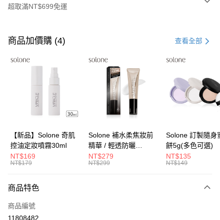
超取滿NT$699免運
付款方式
信用卡一次付款
商品加價購 (4)
查看全部
超商取貨付款
LINE Pay
Apple Pay
街口支付
悠遊付
【新品】Solone 奇肌
Solone 補水柔焦妝前
Solone 訂製隨
控油定妝噴霧30ml
精華 / 輕透防曬
餅5g(多色可選)
Google Pay
SPF40★★★★(30ml)
NT$169
NT$279
NT$135
NT$179
NT$299
NT$149
全盈+PAY
大哥付你分期
商品特色
相關說明
商品編號
【大哥付你分期使用說明】
AFTEE先享後付
1.本服務由台灣大哥大提供，台灣大哥大用戶可立即使用無須另外申請。
11808482