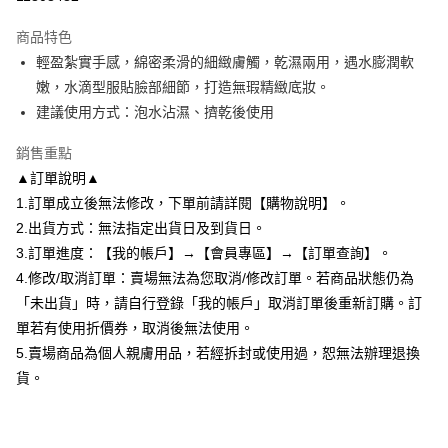
2.付款方式選擇「大哥付你分期」，訂單成立後會自動跳轉到大哥付的交易
相關說明
流程，驗證手機門號後，選擇欲分期的期數、繳款截止日，確認付款後即完
商品特色
【關於「AFTEE先享後付」】
成交易。
ATM付款
AFTEE先享後付是「在收到商品之後才付款」的支付方式。 讓您購物簡單
輕盈紮實手感，綿密柔滑的細緻膚觸，乾濕兩用，遇水膨潤軟
3.實際核准額度、可分期數及費用金額請依後續交易確認頁面所載為準。
便利好安心！
4.訂單成立30分鐘內，如未前往確認交易或遇審核未通過，訂單將自動取
嫩，水滴型服貼臉部細節，打造無瑕精緻底妝。
１．簡單：不需註冊會員、不需綁卡、不需儲值。
運送方式
消。如遇「轉專審核」未通過狀況，表示未達大哥付你分期系統評分，恕無
２．便利：只要手機號碼，簡訊認證，即可結帳。
建議使用方式：泡水沾濕、擠乾後使用
法說明評估內容。
３．安心：先確認商品／服務後，再付款。
全家付款取貨
【繳款方式說明】
銷售重點
1.分期款項不併入電信帳單，「大哥付你分期」於每月結算日後寄送繳費提
每筆NT$80，滿NT$699(含以上)免運費
【「AFTEE先享後付」結帳流程】
醒簡訊。
▲訂單說明▲
１．於結帳方式選擇「AFTEE先享後付」後，將跳轉至「AFTEE先享後付」
2.透過簡訊連結打開帳單後，可選擇「超商條碼／台灣大直營門市／銀行轉
付款後全家取貨
結帳頁面，進行簡訊認證並確認金額後，即可完成結帳。
1.訂單成立後無法修改，下單前請詳閱【購物說明】。
帳／街口支付／iPASS MONEY」等通路繳費。
２．訂單成立數日內，您將收到繳費通知簡訊。
每筆NT$80，滿NT$699(含以上)免運費
2.出貨方式：無法指定出貨日及到貨日。
３．收到繳費通知簡訊後14天內，點擊此簡訊中的連結，可透過四大超商／
【注意事項】
3.訂單進度：【我的帳戶】→【會員專區】→【訂單查詢】。
ATM／網路銀行／等多元方式進行付款，方視為交易完成。
7-11付款取貨
1.本服務係由「台灣大哥大股份有限公司」（以下簡稱本公司）所提供，讓
※ 請注意：結帳手續完成當下不需立刻繳費，但若您需要取消訂單，請聯絡
4.修改/取消訂單：賣場無法為您取消/修改訂單。若商品狀態仍為
用戶於交易時，得透過本服務購買商品或服務，並由商店將買賣／分期付款
每筆NT$80，滿NT$699(含以上)免運費
購買商品的店家。未經商家同意取消之訂單仍視為有效，需透過AFTEE先享
買賣價金債權讓與本公司後，依約使用本公司帳單繳交帳款。
「未出貨」時，請自行登錄「我的帳戶」取消訂單後重新訂購。訂
後付繳納相關費用。
2.基於同意付款使用「大哥付你分期」之契約關係目的，商店將以您的個人
付款後7-11取貨
※ 交易是否成功請以「AFTEE先享後付 」之結帳頁面顯示為準，若有關於
單若有使用折價券，取消後無法使用。
資料（包含姓名、電話或地址）提供予台灣大哥大進項蒐集、處理及利用，
是否繳費成功／繳費後需取消欲退款等相關疑問，請聯繫「AFTEE先享後付
5.賣場商品為個人親膚用品，若經拆封或使用過，恕無法辦理退換
每筆NT$80，滿NT$699(含以上)免運費
由本公司與您本人進行分期帳單所需資料之確認、核對及更正。
客戶支援中心」
https://netprotections.freshdesk.com/support/home
3.完整用戶服務條款，請詳閱以下連結：
https://oppay.tw/userRule
貨。
宅配
【注意事項】
１．透過由恩沛科技股份有限公司提供之「AFTEE先享後付」服務完成之交
每筆NT$85，滿NT$799(含以上)免運費
易，需依本服務之必要範圍內提供個人資料，並將交易相關給付款項請求債