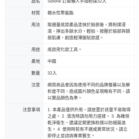
品名
Solone 訂製懶人手指粉撲32入
材質
親水性聚氨酯
用法
取適量底妝產品塗抹於臉部後，將粉撲浸
濕，擰出多餘水分，輕拍、按壓於臉部與頸
部肌膚，創造輕薄服貼妝感。
用途
底妝用化妝工具。
產地
中國
數量
32入
注意
網頁商品會因為使用不同的品牌螢幕以及解
析度不同，造成圖片顏色呈現略有不同，請
以實品顏色為準。
注意事項
1. 本產品僅供外用，請放置於孩童不易取得
之處。 2. 清洗時請勿用力搓揉。 3. 為確保
乾淨衛生，建議定期更換粉撲以防細菌滋
生。 4. 使用時若有不適或異常狀況，請立
即停止並諮詢專業醫生。