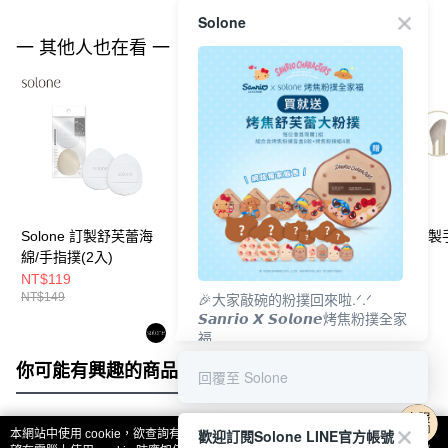
Solone
一 其他人也在看 一
Solone 訂製舒芙蕾海
Solone 彈力訂製舒芙
Solone 榛果訂
綿/手指撲(2入)
蕾海綿/可可栗子手指
遮瑕刷 / AC07
撲(2入)
NT$119
NT$119
任2件8折
🎉大家敲碗的粉撲回來啦.ᐟ‪‪.ᐟ
NT$149
NT$149
NT$210
𝙎𝙖𝙣𝙧𝙞𝙤 𝙓 𝙎𝙤𝙡𝙤𝙣𝙚烤焦粉撲全家
福
𝟴/𝟭𝟬(一)𝟭𝟮:𝟬𝟬 官網準時開賣⏰
你可能有興趣的商品
全站排行
回覆至 Solone
歡迎訂閱Solone LINE官方帳號
本網站中使用 cookie，欲查詢有關本網站使用 cookie 方式之詳情，及若您不希