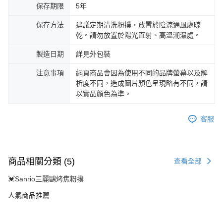
保存期限
5年
保存方法
建議定期清洗粉撲，放置於陰涼通風處晾
乾。請勿放置於陽光直射、高溫潮濕處。
製造日期
詳見外包裝
注意事項
網頁商品會因為使用不同的品牌螢幕以及解
析度不同，造成圖片顏色呈現略有不同，請
以實品顏色為準。
客服
商品相關分類 (5)
查看全部
💓Sanrio三麗鷗烤焦粉撲
人氣商品推薦