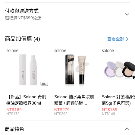
付款與運送方式
超取滿NT$699免運
付款方式
信用卡一次付款
商品加價購 (4)
查看全部
超商取貨付款
LINE Pay
Apple Pay
街口支付
悠遊付
【新品】Solone 奇肌
Solone 補水柔焦妝前
Solone 訂製隨
控油定妝噴霧30ml
精華 / 輕透防曬
餅5g(多色可選)
Google Pay
SPF40★★★★(30ml)
NT$169
NT$279
NT$135
NT$179
NT$299
NT$149
全盈+PAY
大哥付你分期
商品特色
相關說明