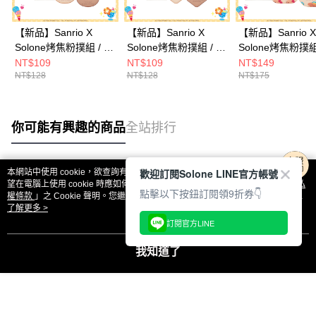
Solone
【新品】Sanrio X
【新品】Sanrio X
【新品】Sanrio X
Solone烤焦粉撲組 / 氣
Solone烤焦粉撲組 / 氣
Solone烤焦粉撲組
🎉大家敲碗的粉撲回來啦.ᐟ‪‪.ᐟ
墊水滴手指撲(Hello
墊六角手指撲(Hello
墊桃形(Hello Kitt
NT$109
NT$109
NT$149
𝙎𝙖𝙣𝙧𝙞𝙤 𝙓 𝙎𝙤𝙡𝙤𝙣𝙚烤焦粉撲全家
NT$128
NT$128
NT$175
Kitty&布丁狗 各1入)
Kitty&布丁狗 各1入)
丁狗 各1入)
福
𝟴/𝟭𝟬(一)𝟭𝟮:𝟬𝟬 官網準時開賣⏰
你可能有興趣的商品
全站排行
回覆至 Solone
歡迎訂閱Solone LINE官方帳號
本網站中使用 cookie，欲查詢有關本網站使用 cookie 方式之詳情，及若您不希
熱門標籤
望在電腦上使用 cookie 時應如何變更電腦的 cookie 設定，請參閱本網站「
隱私
點擊以下按鈕訂閱領9折券👇
權條款
」之 Cookie 聲明。您繼續使用本網站即表示您同意本公司得按本網站使
用條款之 Cookie 聲明使用 cookie。
了解更多 >
訂閱官方LINE
我知道了