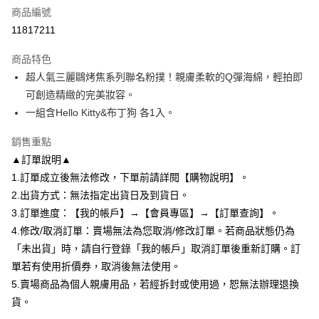
商品編號
【大哥付你分期使用說明】
AFTEE先享後付
1.本服務由台灣大哥大提供，台灣大哥大用戶可立即使用無須另外申請。
11817211
2.付款方式選擇「大哥付你分期」，訂單成立後會自動跳轉到大哥付的交易
相關說明
流程，驗證手機門號後，選擇欲分期的期數、繳款截止日，確認付款後即完
商品特色
【關於「AFTEE先享後付」】
成交易。
ATM付款
AFTEE先享後付是「在收到商品之後才付款」的支付方式。 讓您購物簡單
超人氣三麗鷗烤焦系列聯名粉撲！親膚柔軟的Q彈海綿，輕拍即
3.實際核准額度、可分期數及費用金額請依後續交易確認頁面所載為準。
便利好安心！
4.訂單成立30分鐘內，如未前往確認交易或遇審核未通過，訂單將自動取
可創造精緻的完美妝容。
１．簡單：不需註冊會員、不需綁卡、不需儲值。
運送方式
消。如遇「轉專審核」未通過狀況，表示未達大哥付你分期系統評分，恕無
２．便利：只要手機號碼，簡訊認證，即可結帳。
一組含Hello Kitty&布丁狗 各1入。
法說明評估內容。
３．安心：先確認商品／服務後，再付款。
全家付款取貨
【繳款方式說明】
銷售重點
1.分期款項不併入電信帳單，「大哥付你分期」於每月結算日後寄送繳費提
每筆NT$80，滿NT$699(含以上)免運費
【「AFTEE先享後付」結帳流程】
醒簡訊。
▲訂單說明▲
１．於結帳方式選擇「AFTEE先享後付」後，將跳轉至「AFTEE先享後付」
2.透過簡訊連結打開帳單後，可選擇「超商條碼／台灣大直營門市／銀行轉
付款後全家取貨
結帳頁面，進行簡訊認證並確認金額後，即可完成結帳。
1.訂單成立後無法修改，下單前請詳閱【購物說明】。
帳／街口支付／iPASS MONEY」等通路繳費。
２．訂單成立數日內，您將收到繳費通知簡訊。
每筆NT$80，滿NT$699(含以上)免運費
2.出貨方式：無法指定出貨日及到貨日。
３．收到繳費通知簡訊後14天內，點擊此簡訊中的連結，可透過四大超商／
【注意事項】
3.訂單進度：【我的帳戶】→【會員專區】→【訂單查詢】。
ATM／網路銀行／等多元方式進行付款，方視為交易完成。
7-11付款取貨
1.本服務係由「台灣大哥大股份有限公司」（以下簡稱本公司）所提供，讓
※ 請注意：結帳手續完成當下不需立刻繳費，但若您需要取消訂單，請聯絡
4.修改/取消訂單：賣場無法為您取消/修改訂單。若商品狀態仍為
用戶於交易時，得透過本服務購買商品或服務，並由商店將買賣／分期付款
每筆NT$80，滿NT$699(含以上)免運費
購買商品的店家。未經商家同意取消之訂單仍視為有效，需透過AFTEE先享
買賣價金債權讓與本公司後，依約使用本公司帳單繳交帳款。
「未出貨」時，請自行登錄「我的帳戶」取消訂單後重新訂購。訂
後付繳納相關費用。
2.基於同意付款使用「大哥付你分期」之契約關係目的，商店將以您的個人
付款後7-11取貨
※ 交易是否成功請以「AFTEE先享後付 」之結帳頁面顯示為準，若有關於
單若有使用折價券，取消後無法使用。
資料（包含姓名、電話或地址）提供予台灣大哥大進項蒐集、處理及利用，
是否繳費成功／繳費後需取消欲退款等相關疑問，請聯繫「AFTEE先享後付
5.賣場商品為個人親膚用品，若經拆封或使用過，恕無法辦理退換
每筆NT$80，滿NT$699(含以上)免運費
由本公司與您本人進行分期帳單所需資料之確認、核對及更正。
客戶支援中心」
https://netprotections.freshdesk.com/support/home
3.完整用戶服務條款，請詳閱以下連結：
https://oppay.tw/userRule
貨。
宅配
【注意事項】