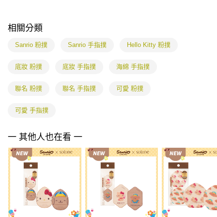
１．透過由恩沛科技股份有限公司提供之「AFTEE先享後付」服務完成之交
每筆NT$85，滿NT$799(含以上)免運費
易，需依本服務之必要範圍內提供個人資料，並將交易相關給付款項請求債
權轉讓予恩沛科技股份有限公司。
相關分類
２．關於個人資料處理事宜，請瀏覽以下網址：
https://aftee.tw/terms/#terms3
Sanrio 粉撲
Sanrio 手指撲
Hello Kitty 粉撲
３．未成年的使用者請事先徵得法定代理人或監護人之同意方可使用
「AFTEE先享後付」，若未經同意申辦者引起之損失，本公司不負相關責
底妝 粉撲
底妝 手指撲
海綿 手指撲
任。
４．使用「AFTEE先享後付」時，將依據個別帳號之用戶狀況，依本公司即
時審查核予不同之上限額度；若仍有額度不足之情形，本公司將視審查結果
聯名 粉撲
聯名 手指撲
可愛 粉撲
請求用戶進行身份認證。
５．嚴禁一人註冊多個帳號或使用他人資訊註冊。若發現惡意使用之情形，
可愛 手指撲
恩沛科技股份有限公司將有權停止該用戶之使用額度並採取法律行動。
一 其他人也在看 一