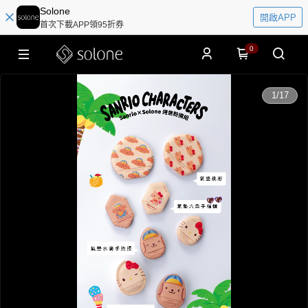
Solone
開啟APP
首次下載APP領95折券
0
0:00
1
/
17