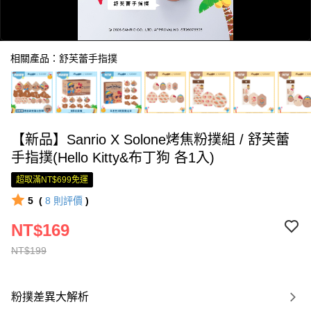
相關產品：舒芙蕾手指撲
【新品】Sanrio X Solone烤焦粉撲組 / 舒芙蕾
0:00
手指撲(Hello Kitty&布丁狗 各1入)
/
0:14
超取滿NT$699免運
5
(
8
則評價
)
NT$169
NT$199
粉撲差異大解析