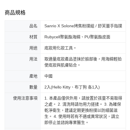
商品規格
品名
Sanrio X Solone烤焦粉撲組 / 舒芙蕾手指撲
材質
Rubycell聚氨酯海綿、PU聚氨酯皮面
用途
底妝用化妝工具。
用法
取適量底妝產品塗抹於臉部後，用海綿輕拍
使底妝與肌膚貼合。
產地
中國
數量
2入(Hello Kitty、布丁狗 各1入)
使用注意事項
1. 本產品僅供外用，請放置於孩童不易取得
之處。 2. 清洗時請勿用力搓揉。 3. 為確保
乾淨衛生，建議定期更換粉撲以防細菌滋
生。 4. 使用時若有不適或異常狀況，請立
即停止並諮詢專業醫生。