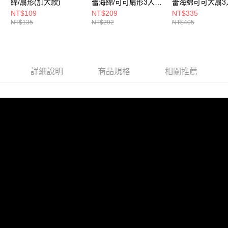
綿/扇形(加大款)
蕾海綿/可可扇形3入組
蕾海綿可可大扇3
(附小扇形收納盒)
(贈 收納盒/栗子形
NT$109
NT$209
NT$335
NT$135
NT$292
NT$405
詳細說明
商品規格
相關推薦