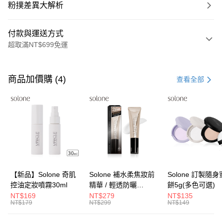
粉撲差異大解析
付款與運送方式
超取滿NT$699免運
付款方式
信用卡一次付款
商品加價購 (4)
查看全部
超商取貨付款
LINE Pay
Apple Pay
街口支付
悠遊付
【新品】Solone 奇肌
Solone 補水柔焦妝前
Solone 訂製隨
控油定妝噴霧30ml
精華 / 輕透防曬
餅5g(多色可選)
Google Pay
SPF40★★★★(30ml)
NT$169
NT$279
NT$135
NT$179
NT$299
NT$149
全盈+PAY