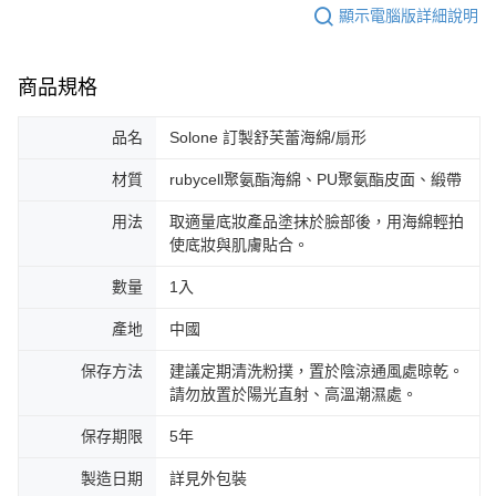
顯示電腦版詳細說明
商品規格
品名
Solone 訂製舒芙蕾海綿/扇形
材質
rubycell聚氨酯海綿、PU聚氨酯皮面、緞帶
用法
取適量底妝產品塗抹於臉部後，用海綿輕拍
使底妝與肌膚貼合。
數量
1入
產地
中國
保存方法
建議定期清洗粉撲，置於陰涼通風處晾乾。
請勿放置於陽光直射、高溫潮濕處。
保存期限
5年
製造日期
詳見外包裝