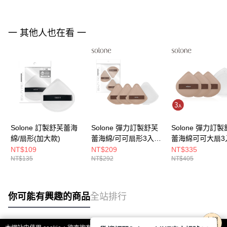
一 其他人也在看 一
Solone 訂製舒芙蕾海
Solone 彈力訂製舒芙
Solone 彈力訂
綿/扇形(加大款)
蕾海綿/可可扇形3入組
蕾海綿可可大扇3
(附小扇形收納盒)
(贈 收納盒/栗子形
NT$109
NT$209
NT$335
NT$135
NT$292
NT$405
你可能有興趣的商品
全站排行