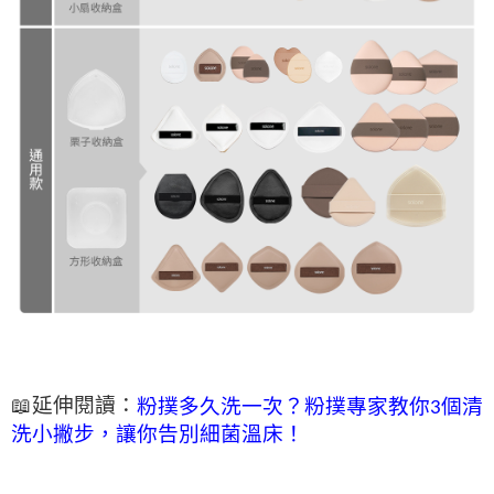
📖延伸閱讀：
粉撲多久洗一次？粉撲專家教你3個清
洗小撇步，讓你告別細菌溫床！