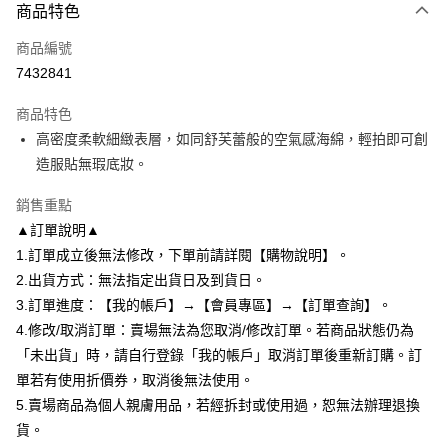
大哥付你分期
商品特色
相關說明
商品編號
【大哥付你分期使用說明】
AFTEE先享後付
1.本服務由台灣大哥大提供，台灣大哥大用戶可立即使用無須另外申請。
7432841
2.付款方式選擇「大哥付你分期」，訂單成立後會自動跳轉到大哥付的交易
相關說明
流程，驗證手機門號後，選擇欲分期的期數、繳款截止日，確認付款後即完
商品特色
【關於「AFTEE先享後付」】
成交易。
ATM付款
AFTEE先享後付是「在收到商品之後才付款」的支付方式。 讓您購物簡單
高密度柔軟細緻表層，如同舒芙蕾般的空氣感海綿，輕拍即可創
3.實際核准額度、可分期數及費用金額請依後續交易確認頁面所載為準。
便利好安心！
4.訂單成立30分鐘內，如未前往確認交易或遇審核未通過，訂單將自動取
造服貼無瑕底妝。
１．簡單：不需註冊會員、不需綁卡、不需儲值。
運送方式
消。如遇「轉專審核」未通過狀況，表示未達大哥付你分期系統評分，恕無
２．便利：只要手機號碼，簡訊認證，即可結帳。
法說明評估內容。
銷售重點
３．安心：先確認商品／服務後，再付款。
全家付款取貨
【繳款方式說明】
▲訂單說明▲
1.分期款項不併入電信帳單，「大哥付你分期」於每月結算日後寄送繳費提
每筆NT$80，滿NT$699(含以上)免運費
【「AFTEE先享後付」結帳流程】
醒簡訊。
1.訂單成立後無法修改，下單前請詳閱【購物說明】。
１．於結帳方式選擇「AFTEE先享後付」後，將跳轉至「AFTEE先享後付」
2.透過簡訊連結打開帳單後，可選擇「超商條碼／台灣大直營門市／銀行轉
付款後全家取貨
結帳頁面，進行簡訊認證並確認金額後，即可完成結帳。
2.出貨方式：無法指定出貨日及到貨日。
帳／街口支付／iPASS MONEY」等通路繳費。
２．訂單成立數日內，您將收到繳費通知簡訊。
每筆NT$80，滿NT$699(含以上)免運費
3.訂單進度：【我的帳戶】→【會員專區】→【訂單查詢】。
３．收到繳費通知簡訊後14天內，點擊此簡訊中的連結，可透過四大超商／
【注意事項】
4.修改/取消訂單：賣場無法為您取消/修改訂單。若商品狀態仍為
ATM／網路銀行／等多元方式進行付款，方視為交易完成。
7-11付款取貨
1.本服務係由「台灣大哥大股份有限公司」（以下簡稱本公司）所提供，讓
※ 請注意：結帳手續完成當下不需立刻繳費，但若您需要取消訂單，請聯絡
「未出貨」時，請自行登錄「我的帳戶」取消訂單後重新訂購。訂
用戶於交易時，得透過本服務購買商品或服務，並由商店將買賣／分期付款
每筆NT$80，滿NT$699(含以上)免運費
購買商品的店家。未經商家同意取消之訂單仍視為有效，需透過AFTEE先享
買賣價金債權讓與本公司後，依約使用本公司帳單繳交帳款。
單若有使用折價券，取消後無法使用。
後付繳納相關費用。
2.基於同意付款使用「大哥付你分期」之契約關係目的，商店將以您的個人
付款後7-11取貨
※ 交易是否成功請以「AFTEE先享後付 」之結帳頁面顯示為準，若有關於
5.賣場商品為個人親膚用品，若經拆封或使用過，恕無法辦理退換
資料（包含姓名、電話或地址）提供予台灣大哥大進項蒐集、處理及利用，
是否繳費成功／繳費後需取消欲退款等相關疑問，請聯繫「AFTEE先享後付
貨。
每筆NT$80，滿NT$699(含以上)免運費
由本公司與您本人進行分期帳單所需資料之確認、核對及更正。
客戶支援中心」
https://netprotections.freshdesk.com/support/home