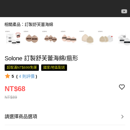
相關產品：訂製舒芙蕾海綿
Solone 訂製舒芙蕾海綿/扇形
超取滿NT$699免運
國家/地區配送
5
(
4
則評價
)
NT$68
NT$89
請選擇商品選項