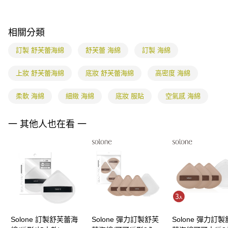
3.完整用戶服務條款，請詳閱以下連結：
https://oppay.tw/userRule
宅配
【注意事項】
１．透過由恩沛科技股份有限公司提供之「AFTEE先享後付」服務完成之交
每筆NT$85，滿NT$799(含以上)免運費
相關分類
易，需依本服務之必要範圍內提供個人資料，並將交易相關給付款項請求債
權轉讓予恩沛科技股份有限公司。
海外配送
查看運費
訂製 舒芙蕾海綿
舒芙蕾 海綿
訂製 海綿
２．關於個人資料處理事宜，請瀏覽以下網址：
https://aftee.tw/terms/#terms3
３．未成年的使用者請事先徵得法定代理人或監護人之同意方可使用
上妝 舒芙蕾海綿
底妝 舒芙蕾海綿
高密度 海綿
「AFTEE先享後付」，若未經同意申辦者引起之損失，本公司不負相關責
任。
柔軟 海綿
細緻 海綿
底妝 服貼
空氣感 海綿
４．使用「AFTEE先享後付」時，將依據個別帳號之用戶狀況，依本公司即
時審查核予不同之上限額度；若仍有額度不足之情形，本公司將視審查結果
請求用戶進行身份認證。
一 其他人也在看 一
５．嚴禁一人註冊多個帳號或使用他人資訊註冊。若發現惡意使用之情形，
恩沛科技股份有限公司將有權停止該用戶之使用額度並採取法律行動。
Solone 訂製舒芙蕾海
Solone 彈力訂製舒芙
Solone 彈力訂