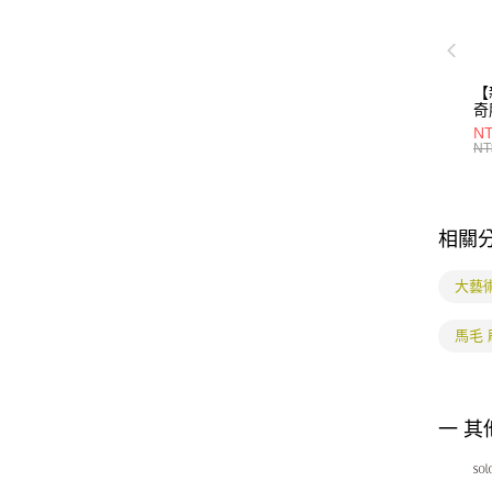
【
奇
30
NT
NT
相關
大藝
馬毛 
一 其