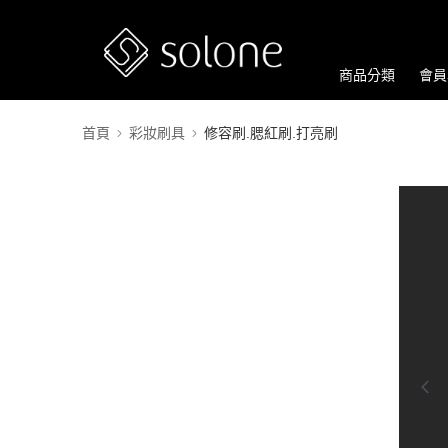
商品分類
會員
首頁
彩妝刷具
修容刷.腮紅刷.打亮刷