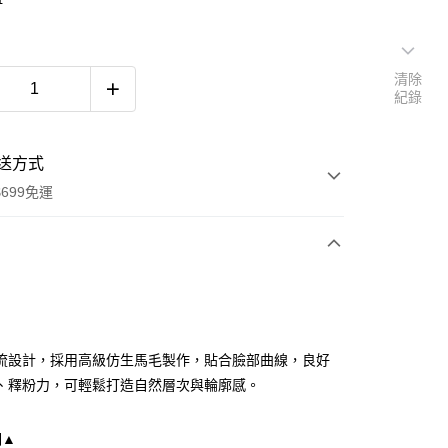
清除
紀錄
送方式
699免運
次付款
付款
流設計，採用高級仿生馬毛製作，貼合臉部曲線，良好
、釋粉力，可輕鬆打造自然層次與輪廓感。
明▲