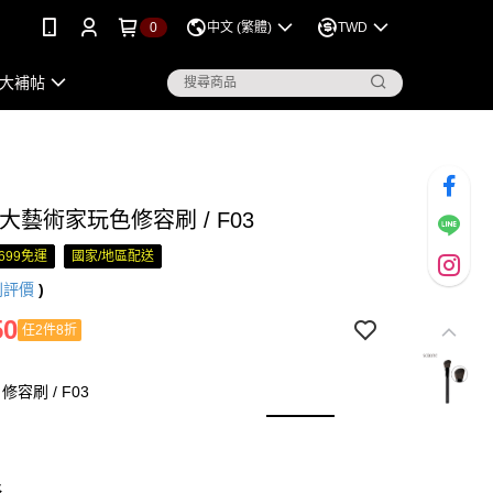
0
中文 (繁體)
TWD
大補帖
ne 大藝術家玩色修容刷 / F03
699免運
國家/地區配送
則評價
)
50
任2件8折
容刷 / F03
略