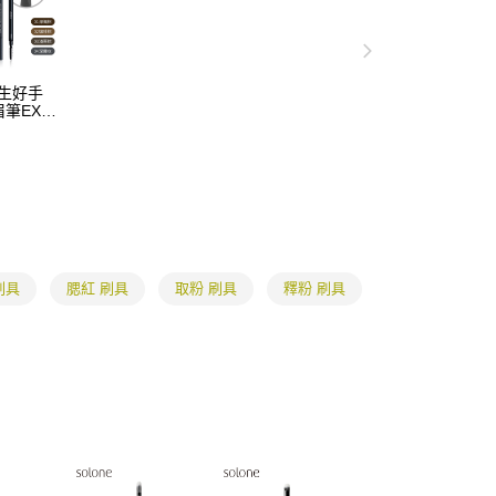
係由「台灣大哥大股份有限公司」（以下簡稱本公司）所提供，讓
：結帳手續完成當下不需立刻繳費，但若您需要取消訂單，請聯
取貨
易時，得透過本服務購買商品或服務，並由商店將買賣／分期付
的店家。未經商家同意取消之訂單仍視為有效，需透過AFTEE
金債權讓與本公司後，依約使用本公司帳單繳交帳款。
繳納相關費用。
0，滿NT$699(含以上)免運費
意付款使用「大哥付你分期」之契約關係目的，商店將以您的個人
否成功請以「AFTEE先享後付 」之結帳頁面顯示為準，若有關於
含姓名、電話或地址）提供予台灣大哥大進項蒐集、處理及利
 天生好手
功／繳費後需取消欲退款等相關疑問，請聯繫「AFTEE先享後
1取貨
筆EX(4
公司與您本人進行分期帳單所需資料之確認、核對及更正。
援中心」
https://netprotections.freshdesk.com/support/home
0，滿NT$699(含以上)免運費
戶服務條款，請詳閱以下連結：
https://oppay.tw/userRule
項】
恩沛科技股份有限公司提供之「AFTEE先享後付」服務完成之
依本服務之必要範圍內提供個人資料，並將交易相關給付款項請
5，滿NT$799(含以上)免運費
讓予恩沛科技股份有限公司。
個人資料處理事宜，請瀏覽以下網址：
查看運費
ee.tw/terms/#terms3
年的使用者請事先徵得法定代理人或監護人之同意方可使用
刷具
腮紅 刷具
取粉 刷具
釋粉 刷具
E先享後付」，若未經同意申辦者引起之損失，本公司不負相關責
AFTEE先享後付」時，將依據個別帳號之用戶狀況，依本公司
核予不同之上限額度；若仍有額度不足之情形，本公司將視審查
用戶進行身份認證。
一人註冊多個帳號或使用他人資訊註冊。若發現惡意使用之情
科技股份有限公司將有權停止該用戶之使用額度並採取法律行