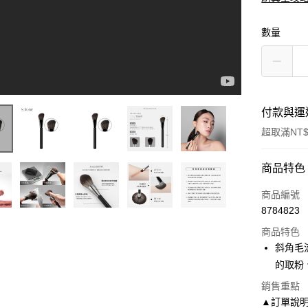
數量
付款與運
超取滿NT$
付款方式
商品特色
信用卡一
商品編號
8784823
超商取貨
商品特色
LINE Pay
斜角毛
的取粉
Apple Pay
銷售重點
街口支付
▲訂單說