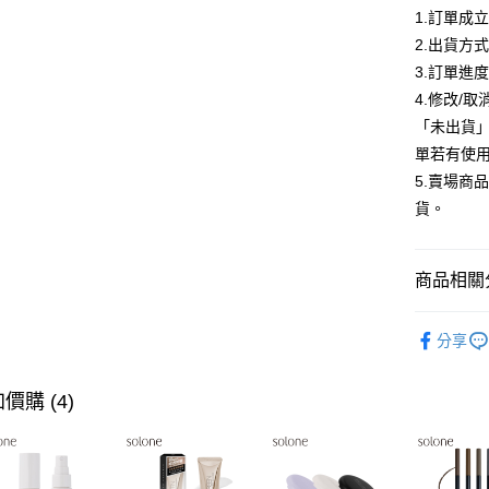
1.訂單成
悠遊付
2.出貨方
Google Pa
3.訂單進
全盈+PAY
4.修改/
「未出貨
大哥付你
單若有使
相關說明
5.賣場商
【大哥付
AFTEE先
1.本服務
貨。
2.付款方
相關說明
流程，驗
【關於「A
ATM付款
完成交易
AFTEE
商品相關分
3.實際核
便利好安
4.訂單成
１．簡單
彩妝刷具
消。如遇
２．便利
運送方式
分享
無法說明
３．安心
❣️刷具▶任
【繳款方
全家付款
1.分期款
【「AFT
彩妝刷具
價購 (4)
醒簡訊。
每筆NT$8
１．於結帳
2.透過簡
付」結帳
帳／街口支
付款後全
２．訂單
３．收到繳
每筆NT$8
【注意事
／ATM／