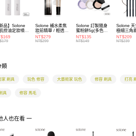
1.本服務
※ 請注意
7-11付款
用戶於交
絡購買商品
款買賣價
先享後付
每筆NT$8
2.基於同
※ 交易是
資料（包
新品】Solone
Solone 補水柔焦
Solone 訂製隨身
Solone
是否繳費成
付款後7-1
肌控油定妝噴霧
妝前精華 / 輕透防
蜜粉餅5g(多色可
極細三角眉
用，由本
付客戶支
ml
曬
選)
色可選)
每筆NT$8
3.完整用
$169
NT$279
NT$135
NT$209
SPF40★★★★(3
$179
NT$299
NT$149
NT$239
【注意事
0ml)
宅配
１．透過由
交易，需
每筆NT$8
求債權轉
２．關於
分類
海外配送
https://aft
３．未成
術家 刷具
玩色 修容
大藝術家 玩色
修容 刷具
打亮 
「AFTE
任。
４．使用「
刷具
修容 馬毛
即時審查
結果請求
５．嚴禁
形，恩沛
他人也在看 一
動。