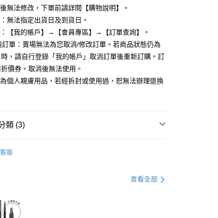
立後無法修改，下單前請詳閱【購物說明】。
式：無法指定出貨日及到貨日。
y
度：【我的帳戶】→【會員專區】→【訂單查詢】。
取消訂單：賣場無法為您取消/修改訂單。若商品狀態仍為
」時，請自行登錄「我的帳戶」取消訂單後重新訂購。訂
分期
用折價券，取消後無法使用。
品為個人親膚用品，若經拆封或使用過，恕無法辦理退換
你分期使用說明】
享後付
由台灣大哥大提供，台灣大哥大用戶可立即使用無須另外申請。
式選擇「大哥付你分期」，訂單成立後會自動跳轉到大哥付的交易
證手機門號後，選擇欲分期的期數、繳款截止日，確認付款後即
FTEE先享後付」】
。
先享後付是「在收到商品之後才付款」的支付方式。 讓您購物簡單
類 (3)
准額度、可分期數及費用金額請依後續交易確認頁面所載為準。
心！
立30分鐘內，如未前往確認交易或遇審核未通過，訂單將自動取
：不需註冊會員、不需綁卡、不需儲值。
修容刷.腮紅刷.打亮刷
「轉專審核」未通過狀況，表示未達大哥付你分期系統評分，恕
：只要手機號碼，簡訊認證，即可結帳。
客服
評估內容。
：先確認商品／服務後，再付款。
2件8折
式說明】
取貨
項不併入電信帳單，「大哥付你分期」於每月結算日後寄送繳費提
EE先享後付」結帳流程】
大藝術家玩色刷具
查看全部
0，滿NT$699(含以上)免運費
方式選擇「AFTEE先享後付」後，將跳轉至「AFTEE先享後
訊連結打開帳單後，可選擇「超商條碼／台灣大直營門市／銀行轉
頁面，進行簡訊認證並確認金額後，即可完成結帳。
付／iPASS MONEY」等通路繳費。
家取貨
成立數日內，您將收到繳費通知簡訊。
費通知簡訊後14天內，點擊此簡訊中的連結，可透過四大超商
0，滿NT$699(含以上)免運費
項】
網路銀行／等多元方式進行付款，方視為交易完成。