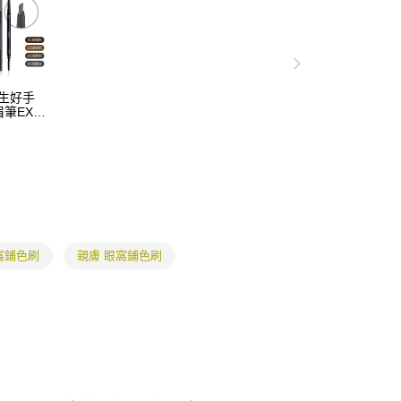
係由「台灣大哥大股份有限公司」（以下簡稱本公司）所提供，讓
：結帳手續完成當下不需立刻繳費，但若您需要取消訂單，請聯
取貨
易時，得透過本服務購買商品或服務，並由商店將買賣／分期付
的店家。未經商家同意取消之訂單仍視為有效，需透過AFTEE
金債權讓與本公司後，依約使用本公司帳單繳交帳款。
繳納相關費用。
0，滿NT$699(含以上)免運費
意付款使用「大哥付你分期」之契約關係目的，商店將以您的個人
否成功請以「AFTEE先享後付 」之結帳頁面顯示為準，若有關於
含姓名、電話或地址）提供予台灣大哥大進項蒐集、處理及利
功／繳費後需取消欲退款等相關疑問，請聯繫「AFTEE先享後
1取貨
公司與您本人進行分期帳單所需資料之確認、核對及更正。
援中心」
https://netprotections.freshdesk.com/support/home
 天生好手
0，滿NT$699(含以上)免運費
戶服務條款，請詳閱以下連結：
https://oppay.tw/userRule
筆EX(4
項】
恩沛科技股份有限公司提供之「AFTEE先享後付」服務完成之
依本服務之必要範圍內提供個人資料，並將交易相關給付款項請
5，滿NT$799(含以上)免運費
讓予恩沛科技股份有限公司。
個人資料處理事宜，請瀏覽以下網址：
查看運費
ee.tw/terms/#terms3
年的使用者請事先徵得法定代理人或監護人之同意方可使用
E先享後付」，若未經同意申辦者引起之損失，本公司不負相關責
窩鋪色刷
親膚 眼窩鋪色刷
AFTEE先享後付」時，將依據個別帳號之用戶狀況，依本公司
核予不同之上限額度；若仍有額度不足之情形，本公司將視審查
用戶進行身份認證。
一人註冊多個帳號或使用他人資訊註冊。若發現惡意使用之情
科技股份有限公司將有權停止該用戶之使用額度並採取法律行