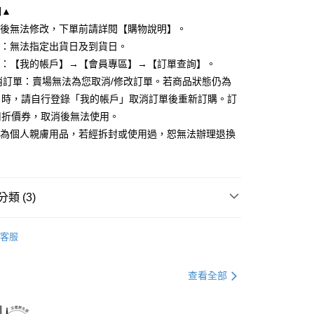
明▲
立後無法修改，下單前請詳閱【購物說明】。
y
式：無法指定出貨日及到貨日。
度：【我的帳戶】→【會員專區】→【訂單查詢】。
取消訂單：賣場無法為您取消/修改訂單。若商品狀態仍為
分期
」時，請自行登錄「我的帳戶」取消訂單後重新訂購。訂
用折價券，取消後無法使用。
你分期使用說明】
享後付
由台灣大哥大提供，台灣大哥大用戶可立即使用無須另外申請。
品為個人親膚用品，若經拆封或使用過，恕無法辦理退換
式選擇「大哥付你分期」，訂單成立後會自動跳轉到大哥付的交易
證手機門號後，選擇欲分期的期數、繳款截止日，確認付款後即
FTEE先享後付」】
。
先享後付是「在收到商品之後才付款」的支付方式。 讓您購物簡單
准額度、可分期數及費用金額請依後續交易確認頁面所載為準。
心！
立30分鐘內，如未前往確認交易或遇審核未通過，訂單將自動取
類 (3)
：不需註冊會員、不需綁卡、不需儲值。
「轉專審核」未通過狀況，表示未達大哥付你分期系統評分，恕
：只要手機號碼，簡訊認證，即可結帳。
評估內容。
：先確認商品／服務後，再付款。
眼彩刷.眼線刷.眉刷
式說明】
客服
取貨
項不併入電信帳單，「大哥付你分期」於每月結算日後寄送繳費提
2件8折
EE先享後付」結帳流程】
0，滿NT$699(含以上)免運費
方式選擇「AFTEE先享後付」後，將跳轉至「AFTEE先享後
法式清焙刷具
訊連結打開帳單後，可選擇「超商條碼／台灣大直營門市／銀行轉
頁面，進行簡訊認證並確認金額後，即可完成結帳。
查看全部
付／iPASS MONEY」等通路繳費。
家取貨
成立數日內，您將收到繳費通知簡訊。
費通知簡訊後14天內，點擊此簡訊中的連結，可透過四大超商
0，滿NT$699(含以上)免運費
項】
網路銀行／等多元方式進行付款，方視為交易完成。