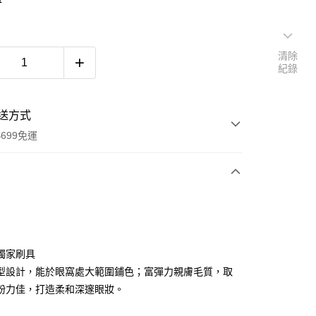
清除
紀錄
送方式
699免運
次付款
付款
獨家刷具
型設計，能於眼窩處大範圍鋪色；富彈力親膚毛質，取
粉力佳，打造柔和深邃眼妝。