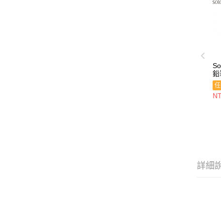
S
鉛
任
NT
詳細