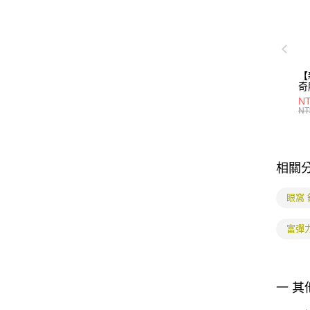
【
奇
30
NT
NT
相關
眼窩
富彈
一 其