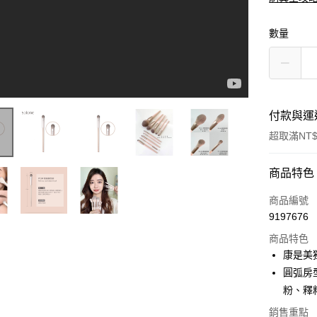
數量
付款與運
超取滿NT$
付款方式
商品特色
信用卡一
商品編號
9197676
超商取貨
商品特色
LINE Pay
康是美
圓弧房
Apple Pay
粉、釋
街口支付
銷售重點