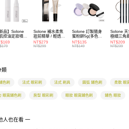
1.本服務
※ 請注意
7-11付款
用戶於交
絡購買商品
款買賣價
先享後付
每筆NT$8
2.基於同
※ 交易是
資料（包
是否繳費成
付款後7-1
用，由本
付客戶支
新品】Solone
Solone 補水柔焦
Solone 訂製隨身
Solone
每筆NT$8
3.完整用
肌控油定妝噴霧
妝前精華 / 輕透防
蜜粉餅5g(多色可
極細三角眉
ml
曬
選)
色可選)
【注意事
$169
NT$279
NT$135
NT$209
宅配
SPF40★★★★(3
１．透過由
$179
NT$299
NT$149
NT$239
0ml)
交易，需
每筆NT$8
求債權轉
２．關於
海外配送
https://aft
分類
３．未成
「AFTE
任。
 鋪色刷
法式 眼彩刷
法式 刷具
圓弧 鋪色刷
柔軟 眼
４．使用「
即時審查
力 眼窩鋪色刷
房型 眼彩刷
眼妝 眼窩鋪色刷
鋪色 眼妝
結果請求
５．嚴禁
形，恩沛
動。
他人也在看 一