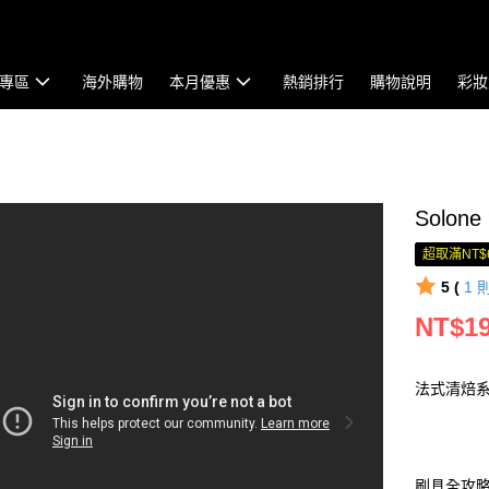
專區
海外購物
本月優惠
熱銷排行
購物說明
彩妝
Solo
超取滿NT$
5 (
1
NT$1
法式清焙系
刷具全攻