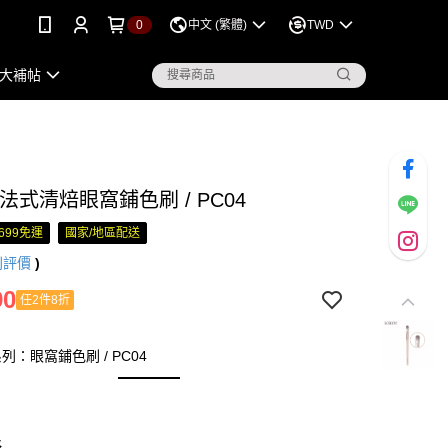
0
中文 (繁體)
TWD
大補帖
ne 法式清焙眼窩鋪色刷 / PC04
699免運
國家/地區配送
則評價
)
90
任2件8折
列：眼窩鋪色刷 / PC04
略