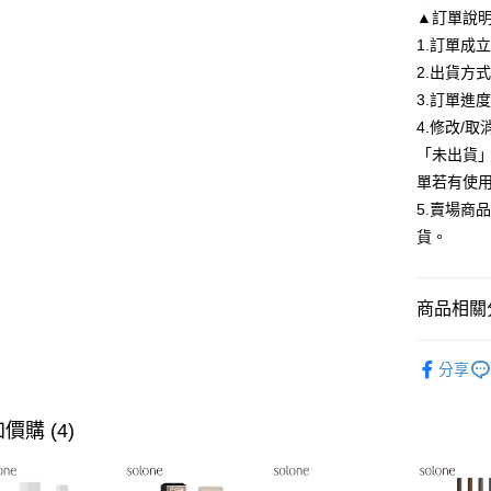
▲訂單說
悠遊付
1.訂單成
Google Pa
2.出貨方
全盈+PAY
3.訂單進
4.修改/
大哥付你
「未出貨
相關說明
單若有使
【大哥付
AFTEE先
1.本服務
5.賣場商
2.付款方
相關說明
貨。
流程，驗
【關於「A
ATM付款
完成交易
AFTEE
3.實際核
便利好安
4.訂單成
商品相關分
１．簡單
消。如遇
２．便利
運送方式
無法說明
彩妝刷具
３．安心
【繳款方
分享
全家付款
1.分期款
❣️刷具▶任
【「AFT
醒簡訊。
每筆NT$8
１．於結帳
彩妝刷具
2.透過簡
價購 (4)
付」結帳
帳／街口支
付款後全
２．訂單
３．收到繳
每筆NT$8
【注意事
／ATM／