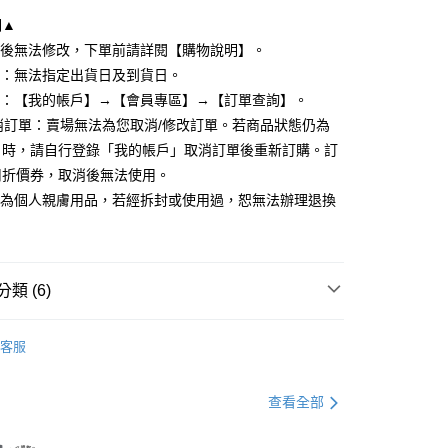
明▲
y
立後無法修改，下單前請詳閱【購物說明】。
式：無法指定出貨日及到貨日。
度：【我的帳戶】→【會員專區】→【訂單查詢】。
分期
取消訂單：賣場無法為您取消/修改訂單。若商品狀態仍為
」時，請自行登錄「我的帳戶」取消訂單後重新訂購。訂
你分期使用說明】
享後付
由台灣大哥大提供，台灣大哥大用戶可立即使用無須另外申請。
用折價券，取消後無法使用。
式選擇「大哥付你分期」，訂單成立後會自動跳轉到大哥付的交易
品為個人親膚用品，若經拆封或使用過，恕無法辦理退換
證手機門號後，選擇欲分期的期數、繳款截止日，確認付款後即
FTEE先享後付」】
。
先享後付是「在收到商品之後才付款」的支付方式。 讓您購物簡單
准額度、可分期數及費用金額請依後續交易確認頁面所載為準。
心！
立30分鐘內，如未前往確認交易或遇審核未通過，訂單將自動取
：不需註冊會員、不需綁卡、不需儲值。
「轉專審核」未通過狀況，表示未達大哥付你分期系統評分，恕
：只要手機號碼，簡訊認證，即可結帳。
類 (6)
評估內容。
：先確認商品／服務後，再付款。
式說明】
撲
舒芙蕾海綿
取貨
項不併入電信帳單，「大哥付你分期」於每月結算日後寄送繳費提
EE先享後付」結帳流程】
客服
0，滿NT$699(含以上)免運費
方式選擇「AFTEE先享後付」後，將跳轉至「AFTEE先享後
清潔/收納
訊連結打開帳單後，可選擇「超商條碼／台灣大直營門市／銀行轉
頁面，進行簡訊認證並確認金額後，即可完成結帳。
付／iPASS MONEY」等通路繳費。
家取貨
成立數日內，您將收到繳費通知簡訊。
撲
定妝撲
查看全部
費通知簡訊後14天內，點擊此簡訊中的連結，可透過四大超商
0，滿NT$699(含以上)免運費
項】
撲
氣墊粉撲
網路銀行／等多元方式進行付款，方視為交易完成。
係由「台灣大哥大股份有限公司」（以下簡稱本公司）所提供，讓
：結帳手續完成當下不需立刻繳費，但若您需要取消訂單，請聯