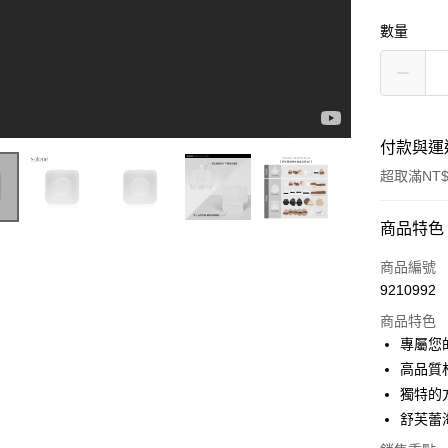
數量
付款與運
超取滿NT$
付款方式
商品特色
信用卡一
商品編號
9210992
超商取貨
商品特色
LINE Pay
專屬您
高品質
Apple Pay
獨特的
街口支付
舒芙蕾