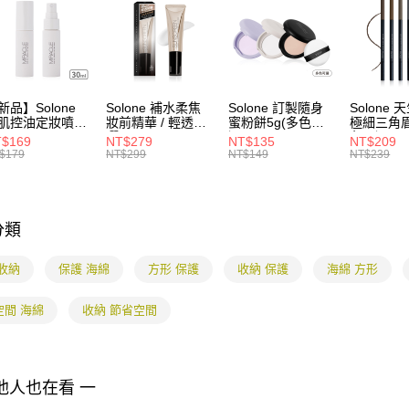
7-11付款
海綿 / 粉
用戶於交
絡購買商品
款買賣價
先享後付
每筆NT$8
海綿 / 粉
2.基於同
※ 交易是
資料（包
是否繳費成
付款後7-1
用，由本
付客戶支
每筆NT$8
3.完整用
新品】Solone
Solone 補水柔焦
Solone 訂製隨身
Solone
【注意事
肌控油定妝噴霧
妝前精華 / 輕透防
蜜粉餅5g(多色可
極細三角眉
宅配
１．透過由
ml
曬
選)
色可選)
$169
NT$279
NT$135
NT$209
交易，需
每筆NT$8
SPF40★★★★(3
$179
NT$299
NT$149
NT$239
求債權轉
0ml)
２．關於
海外配送
https://aft
３．未成
分類
「AFTE
任。
４．使用「
收納
保護 海綿
方形 保護
收納 保護
海綿 方形
即時審查
結果請求
空間 海綿
收納 節省空間
５．嚴禁
形，恩沛
動。
他人也在看 一