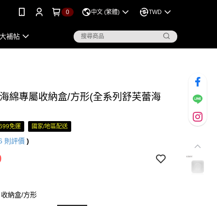
0
中文 (繁體)
TWD
大補帖
ne 海綿專屬收納盒/方形(全系列舒芙蕾海
699免運
國家/地區配送
6
則評價
)
9
收納盒/方形