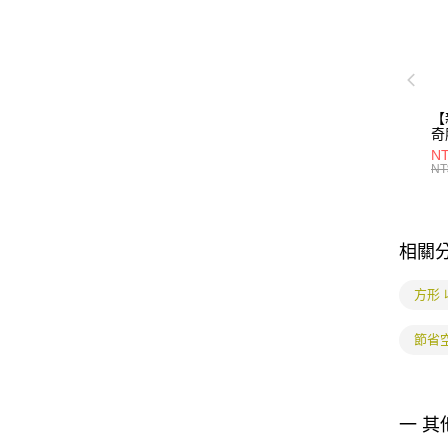
【
奇
30
NT
NT
相關
方形 
節省
一 其