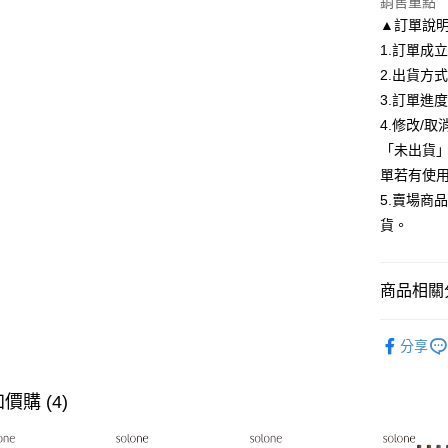
悠遊付
銷售重點
▲訂單說
Google Pa
1.訂單成
全盈+PAY
2.出貨方
3.訂單進
大哥付你
4.修改/
相關說明
「未出貨
【大哥付
AFTEE先
1.本服務
單若有使
2.付款方
相關說明
5.賣場商
流程，驗
【關於「A
貨。
ATM付款
完成交易
AFTEE
3.實際核
便利好安
4.訂單成
１．簡單
消。如遇
２．便利
商品相關分
運送方式
無法說明
３．安心
【繳款方
海綿 / 粉
全家付款
1.分期款
【「AFT
分享
醒簡訊。
每筆NT$8
１．於結帳
美妝工具
2.透過簡
付」結帳
帳／街口支
付款後全
２．訂單
海綿 / 粉
價購 (4)
３．收到繳
每筆NT$8
【注意事
海綿 / 粉
／ATM／
1.本服務
※ 請注意