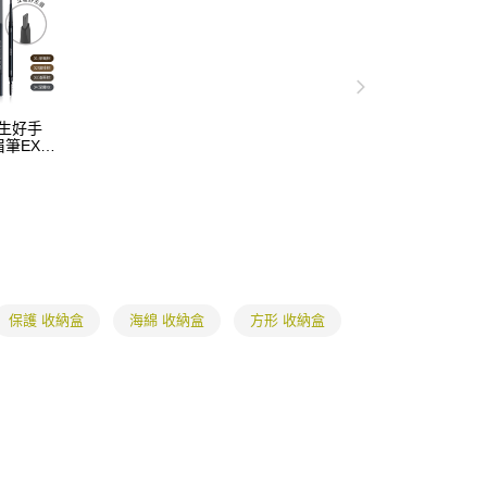
取貨
撲
手指撲
易時，得透過本服務購買商品或服務，並由商店將買賣／分期付
的店家。未經商家同意取消之訂單仍視為有效，需透過AFTEE
金債權讓與本公司後，依約使用本公司帳單繳交帳款。
繳納相關費用。
0，滿NT$699(含以上)免運費
撲
美妝蛋 / 粉撲
意付款使用「大哥付你分期」之契約關係目的，商店將以您的個人
否成功請以「AFTEE先享後付 」之結帳頁面顯示為準，若有關於
含姓名、電話或地址）提供予台灣大哥大進項蒐集、處理及利
功／繳費後需取消欲退款等相關疑問，請聯繫「AFTEE先享後
1取貨
公司與您本人進行分期帳單所需資料之確認、核對及更正。
援中心」
https://netprotections.freshdesk.com/support/home
0，滿NT$699(含以上)免運費
戶服務條款，請詳閱以下連結：
https://oppay.tw/userRule
 天生好手
項】
筆EX(4
恩沛科技股份有限公司提供之「AFTEE先享後付」服務完成之
依本服務之必要範圍內提供個人資料，並將交易相關給付款項請
5，滿NT$799(含以上)免運費
讓予恩沛科技股份有限公司。
個人資料處理事宜，請瀏覽以下網址：
查看運費
ee.tw/terms/#terms3
年的使用者請事先徵得法定代理人或監護人之同意方可使用
E先享後付」，若未經同意申辦者引起之損失，本公司不負相關責
AFTEE先享後付」時，將依據個別帳號之用戶狀況，依本公司
保護 收納盒
海綿 收納盒
方形 收納盒
核予不同之上限額度；若仍有額度不足之情形，本公司將視審查
用戶進行身份認證。
一人註冊多個帳號或使用他人資訊註冊。若發現惡意使用之情
科技股份有限公司將有權停止該用戶之使用額度並採取法律行