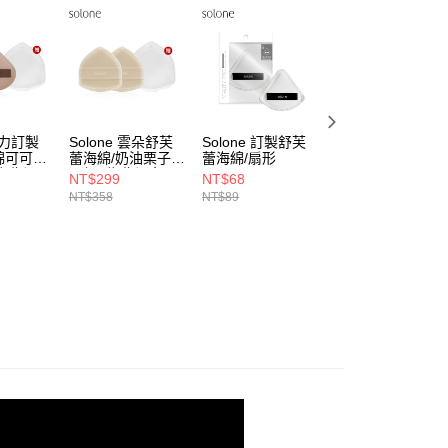
 彈力訂製
Solone 雲朵舒芙
Solone 訂製舒芙
Solone 彈力訂製
綿可可大
蕾海綿/奶油栗子2
蕾海綿/扇形
舒芙蕾海綿(可可
贈 收納
入組(贈 收納盒)
列/多款可選)
NT$299
NT$68
NT$68
)
NT$358
NT$89
NT$89