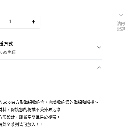
清除
紀錄
送方式
699免運
次付款
付款
的Solone方形海綿收納盒，完美收納您的海綿和粉撲～
材料，保護您的粉撲不受外界污染。
方形設計，節省空間且易於攜帶。
海綿全系列皆可放入！！