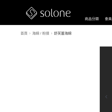
商品分類
會員
首頁
海綿 / 粉撲
舒芙蕾海綿