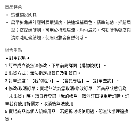
相關說明
流程，驗證手機門號後，選擇欲分期的期數、繳款截止日，確認付款後即完
商品特色
【關於「AFTEE先享後付」】
成交易。
ATM付款
AFTEE先享後付是「在收到商品之後才付款」的支付方式。 讓您購物簡單
寶雅獨家刷具
3.實際核准額度、可分期數及費用金額請依後續交易確認頁面所載為準。
便利好安心！
4.訂單成立30分鐘內，如未前往確認交易或遇審核未通過，訂單將自動取
扁平斜角設計應對眉眼弧度，快速填補眉色，精準勾勒、描繪眉
１．簡單：不需註冊會員、不需綁卡、不需儲值。
運送方式
消。如遇「轉專審核」未通過狀況，表示未達大哥付你分期系統評分，恕無
２．便利：只要手機號碼，簡訊認證，即可結帳。
型；搭配螺旋刷，可用於梳理眉流、均勻眉彩，勾勒睫毛弧度與
法說明評估內容。
３．安心：先確認商品／服務後，再付款。
全家付款取貨
清除睫毛膏結塊，使眉眼妝容自然俐落。
【繳款方式說明】
1.分期款項不併入電信帳單，「大哥付你分期」於每月結算日後寄送繳費提
每筆NT$80，滿NT$699(含以上)免運費
【「AFTEE先享後付」結帳流程】
醒簡訊。
銷售重點
１．於結帳方式選擇「AFTEE先享後付」後，將跳轉至「AFTEE先享後付」
2.透過簡訊連結打開帳單後，可選擇「超商條碼／台灣大直營門市／銀行轉
付款後全家取貨
結帳頁面，進行簡訊認證並確認金額後，即可完成結帳。
▲訂單說明▲
帳／街口支付／iPASS MONEY」等通路繳費。
２．訂單成立數日內，您將收到繳費通知簡訊。
每筆NT$80，滿NT$699(含以上)免運費
1.訂單成立後無法修改，下單前請詳閱【購物說明】。
３．收到繳費通知簡訊後14天內，點擊此簡訊中的連結，可透過四大超商／
【注意事項】
2.出貨方式：無法指定出貨日及到貨日。
ATM／網路銀行／等多元方式進行付款，方視為交易完成。
7-11付款取貨
1.本服務係由「台灣大哥大股份有限公司」（以下簡稱本公司）所提供，讓
※ 請注意：結帳手續完成當下不需立刻繳費，但若您需要取消訂單，請聯絡
3.訂單進度：【我的帳戶】→【會員專區】→【訂單查詢】。
用戶於交易時，得透過本服務購買商品或服務，並由商店將買賣／分期付款
每筆NT$80，滿NT$699(含以上)免運費
購買商品的店家。未經商家同意取消之訂單仍視為有效，需透過AFTEE先享
買賣價金債權讓與本公司後，依約使用本公司帳單繳交帳款。
4.修改/取消訂單：賣場無法為您取消/修改訂單。若商品狀態仍為
後付繳納相關費用。
2.基於同意付款使用「大哥付你分期」之契約關係目的，商店將以您的個人
付款後7-11取貨
※ 交易是否成功請以「AFTEE先享後付 」之結帳頁面顯示為準，若有關於
「未出貨」時，請自行登錄「我的帳戶」取消訂單後重新訂購。訂
資料（包含姓名、電話或地址）提供予台灣大哥大進項蒐集、處理及利用，
是否繳費成功／繳費後需取消欲退款等相關疑問，請聯繫「AFTEE先享後付
單若有使用折價券，取消後無法使用。
每筆NT$80，滿NT$699(含以上)免運費
由本公司與您本人進行分期帳單所需資料之確認、核對及更正。
客戶支援中心」
https://netprotections.freshdesk.com/support/home
3.完整用戶服務條款，請詳閱以下連結：
https://oppay.tw/userRule
5.賣場商品為個人親膚用品，若經拆封或使用過，恕無法辦理退換
宅配
【注意事項】
貨。
１．透過由恩沛科技股份有限公司提供之「AFTEE先享後付」服務完成之交
每筆NT$85，滿NT$799(含以上)免運費
易，需依本服務之必要範圍內提供個人資料，並將交易相關給付款項請求債
權轉讓予恩沛科技股份有限公司。
海外配送
查看運費