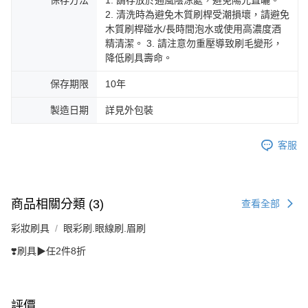
保存方法
1. 請存放於通風陰涼處，避免陽光直曬。
2. 清洗時為避免木質刷桿受潮損壞，請避免
木質刷桿碰水/長時間泡水或使用高濃度酒
精清潔。 3. 請注意勿重壓導致刷毛變形，
降低刷具壽命。
保存期限
10年
製造日期
詳見外包裝
客服
商品相關分類 (3)
查看全部
彩妝刷具
眼彩刷.眼線刷.眉刷
❣️刷具▶任2件8折
評價