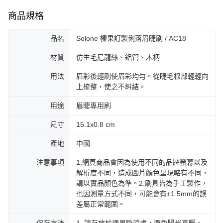
商品規格
品名
Solone 榛果訂製俐落眉睫刷 / AC18
材質
仿生毛尼龍絲、鋁管、木柄
用法
眉彩後輕刷使眉彩均勻。從睫毛根部輕輕向
上梳整，使之不糾結。
用途
眉睫專用刷
尺寸
15.1x0.8 cm
產地
中國
注意事項
1.網頁商品會因為使用不同的品牌螢幕以及
解析度不同，造成圖片顏色呈現略有不同，
請以實品顏色為準。2.刷具皆為手工製作，
也因測量方式不同，可能會有±1.5mm的誤
差屬正常範圍。