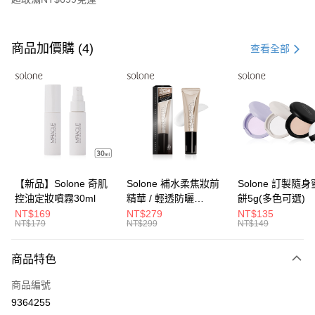
付款方式
信用卡一次付款
商品加價購 (4)
查看全部
超商取貨付款
LINE Pay
Apple Pay
街口支付
悠遊付
【新品】Solone 奇肌
Solone 補水柔焦妝前
Solone 訂製隨
控油定妝噴霧30ml
精華 / 輕透防曬
餅5g(多色可選)
Google Pay
SPF40★★★★(30ml)
NT$169
NT$279
NT$135
NT$179
NT$299
NT$149
全盈+PAY
大哥付你分期
商品特色
相關說明
商品編號
【大哥付你分期使用說明】
AFTEE先享後付
1.本服務由台灣大哥大提供，台灣大哥大用戶可立即使用無須另外申請。
9364255
2.付款方式選擇「大哥付你分期」，訂單成立後會自動跳轉到大哥付的交易