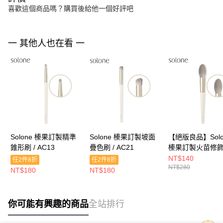
喜歡這個商品嗎？購買後給他一個好評吧
一 其他人也在看 一
Solone 榛果訂製精準
Solone 榛果訂製坡面
【絕版良品】Solo
錐形刷 / AC13
疊色刷 / AC21
榛果訂製火苗修飾刷
AC05
NT$140
任2件8折
任2件8折
NT$280
NT$180
NT$180
你可能有興趣的商品
全站排行