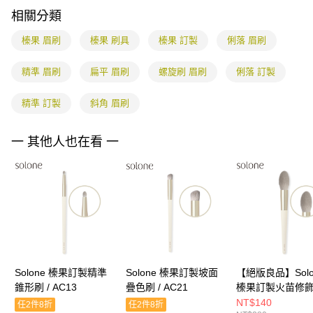
２．關於個人資料處理事宜，請瀏覽以下網址：
相關分類
https://aftee.tw/terms/#terms3
３．未成年的使用者請事先徵得法定代理人或監護人之同意方可使用
榛果 眉刷
榛果 刷具
榛果 訂製
俐落 眉刷
「AFTEE先享後付」，若未經同意申辦者引起之損失，本公司不負相關責
任。
４．使用「AFTEE先享後付」時，將依據個別帳號之用戶狀況，依本公司即
精準 眉刷
扁平 眉刷
螺旋刷 眉刷
俐落 訂製
時審查核予不同之上限額度；若仍有額度不足之情形，本公司將視審查結果
請求用戶進行身份認證。
精準 訂製
斜角 眉刷
５．嚴禁一人註冊多個帳號或使用他人資訊註冊。若發現惡意使用之情形，
恩沛科技股份有限公司將有權停止該用戶之使用額度並採取法律行動。
一 其他人也在看 一
Solone 榛果訂製精準
Solone 榛果訂製坡面
【絕版良品】Solo
錐形刷 / AC13
疊色刷 / AC21
榛果訂製火苗修飾刷
AC05
NT$140
任2件8折
任2件8折